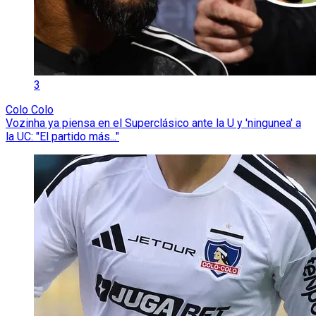
3
Colo Colo
Vozinha ya piensa en el Superclásico ante la U y 'ningunea' a
la UC: "El partido más..."