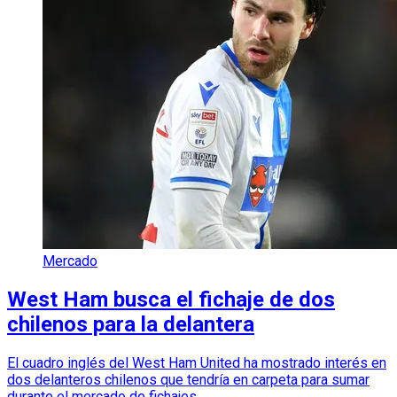
Mercado
West Ham busca el fichaje de dos
chilenos para la delantera
El cuadro inglés del West Ham United ha mostrado interés en
dos delanteros chilenos que tendría en carpeta para sumar
durante el mercado de fichajes.