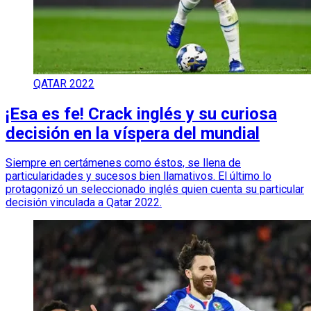
QATAR 2022
¡Esa es fe! Crack inglés y su curiosa
decisión en la víspera del mundial
Siempre en certámenes como éstos, se llena de
particularidades y sucesos bien llamativos. El último lo
protagonizó un seleccionado inglés quien cuenta su particular
decisión vinculada a Qatar 2022.