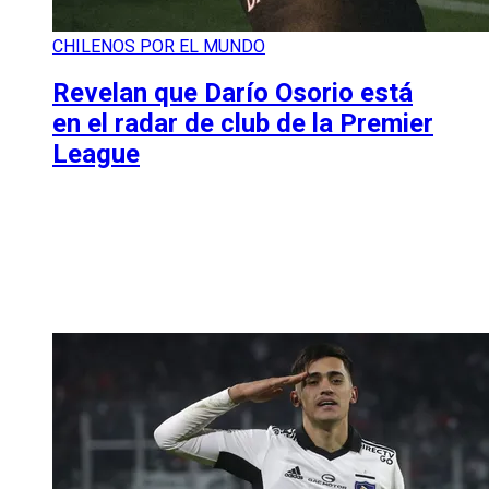
CHILENOS POR EL MUNDO
Revelan que Darío Osorio está
en el radar de club de la Premier
League