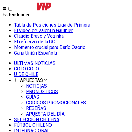
Es tendencia
:
Tabla de Posiciones Liga de Primera
El video de Valentín Gauthier
Claudio Bravo y Vozinha
El refuerzo de la UC
Momento crucial para Darío Osorio
Gana Unión Española
ULTIMAS NOTICIAS
COLO COLO
U DE CHILE
APUESTAS
NOTICIAS
PRONÓSTICOS
GUÍAS
CÓDIGOS PROMOCIONALES
RESEÑAS
APUESTA DEL DÍA
SELECCIÓN CHILENA
FÚTBOL CHILENO
INTERNACIONAL