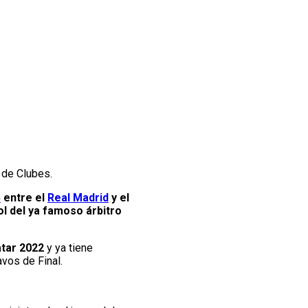
 de Clubes.
5
entre el
Real Madrid
y el
ol del ya famoso árbitro
atar 2022
y ya tiene
avos de Final.