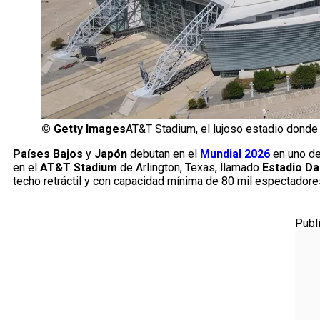
©
Getty Images
AT&T Stadium, el lujoso estadio donde
Países Bajos
y
Japón
debutan en el
Mundial 2026
en uno de
en el
AT&T Stadium
de Arlington, Texas, llamado
Estadio Da
techo retráctil y con capacidad mínima de 80 mil espectadore
Publ