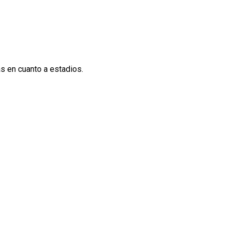
s en cuanto a estadios.