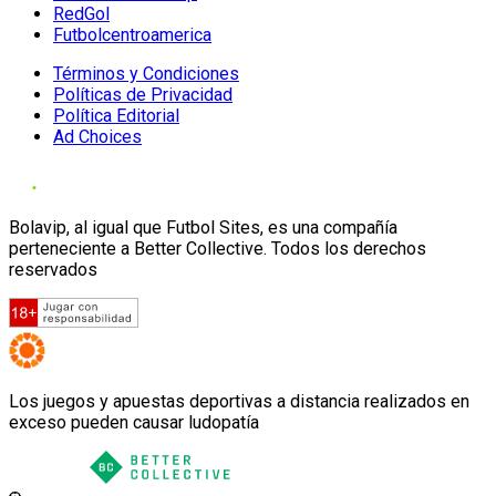
RedGol
Futbolcentroamerica
Términos y Condiciones
Políticas de Privacidad
Política Editorial
Ad Choices
Bolavip, al igual que Futbol Sites, es una compañía
perteneciente a Better Collective. Todos los derechos
reservados
Los juegos y apuestas deportivas a distancia realizados en
exceso pueden causar ludopatía