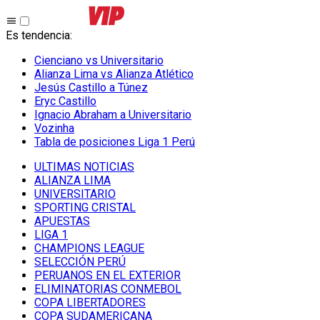
Es tendencia
:
Cienciano vs Universitario
Alianza Lima vs Alianza Atlético
Jesús Castillo a Túnez
Eryc Castillo
Ignacio Abraham a Universitario
Vozinha
Tabla de posiciones Liga 1 Perú
ULTIMAS NOTICIAS
ALIANZA LIMA
UNIVERSITARIO
SPORTING CRISTAL
APUESTAS
LIGA 1
CHAMPIONS LEAGUE
SELECCIÓN PERÚ
PERUANOS EN EL EXTERIOR
ELIMINATORIAS CONMEBOL
COPA LIBERTADORES
COPA SUDAMERICANA