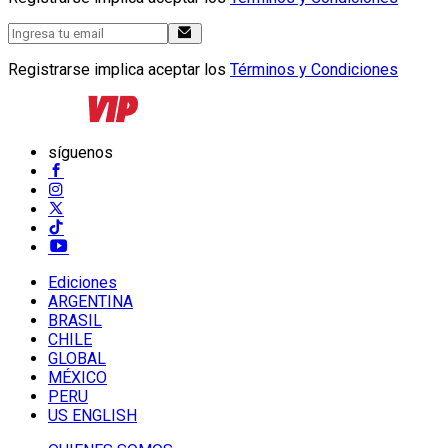
Registrarse implica aceptar los
Términos y Condiciones
síguenos
Ediciones
ARGENTINA
BRASIL
CHILE
GLOBAL
MÉXICO
PERU
US ENGLISH