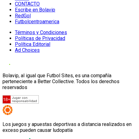
CONTACTO
Escribe en Bolavip
RedGol
Futbolcentroamerica
Términos y Condiciones
Políticas de Privacidad
Política Editorial
Ad Choices
Bolavip, al igual que Futbol Sites, es una compañía
perteneciente a Better Collective. Todos los derechos
reservados
Los juegos y apuestas deportivas a distancia realizados en
exceso pueden causar ludopatía