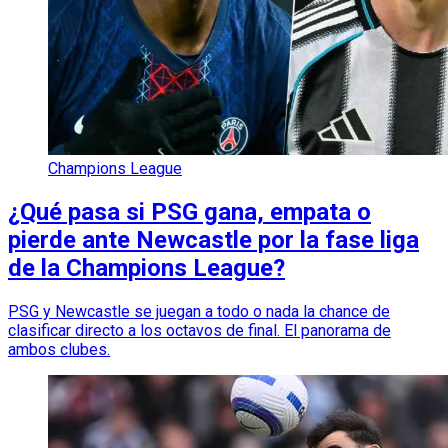
Champions League
¿Qué pasa si PSG gana, empata o
pierde ante Newcastle por la fase liga
de la Champions League?
PSG y Newcastle se juegan a todo o nada la chance de
clasificar directo a los octavos de final. El panorama de
ambos clubes.