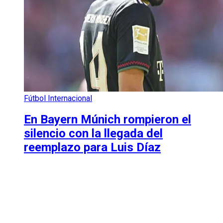
Fútbol Internacional
En Bayern Múnich rompieron el
silencio con la llegada del
reemplazo para Luis Díaz