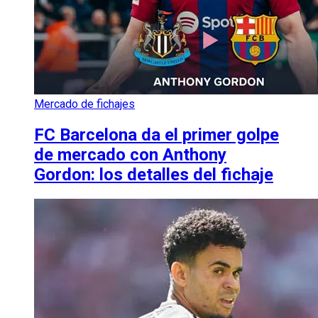
Mercado de fichajes
FC Barcelona da el primer golpe
de mercado con Anthony
Gordon: los detalles del fichaje