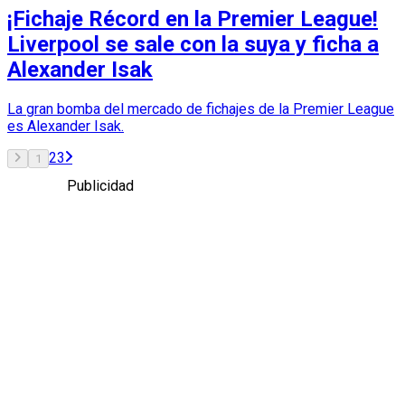
¡Fichaje Récord en la Premier League!
Liverpool se sale con la suya y ficha a
Alexander Isak
La gran bomba del mercado de fichajes de la Premier League
es Alexander Isak.
2
3
1
Publicidad