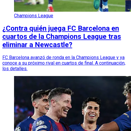
Champions League
¿Contra quién juega FC Barcelona en
cuartos de la Champions League tras
eliminar a Newcastle?
FC Barcelona avanzó de ronda en la Champions League y ya
conoce a su próximo rival en cuartos de final. A continuación,
los detalles.