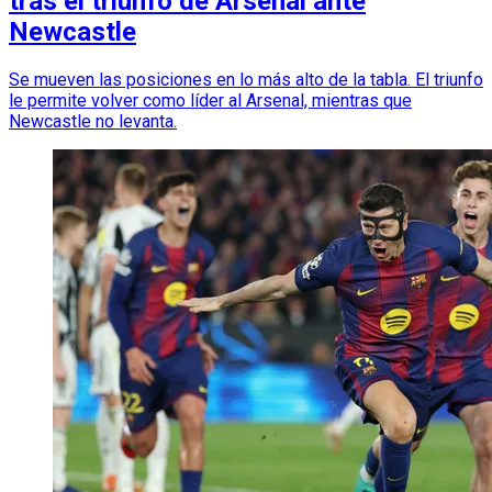
tras el triunfo de Arsenal ante
Newcastle
Se mueven las posiciones en lo más alto de la tabla. El triunfo
le permite volver como líder al Arsenal, mientras que
Newcastle no levanta.