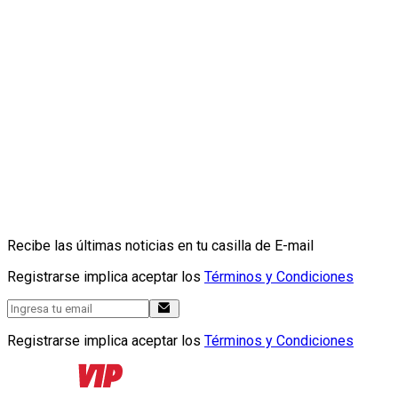
Recibe las últimas noticias en tu casilla de E-mail
Registrarse implica aceptar los
Términos y Condiciones
Registrarse implica aceptar los
Términos y Condiciones