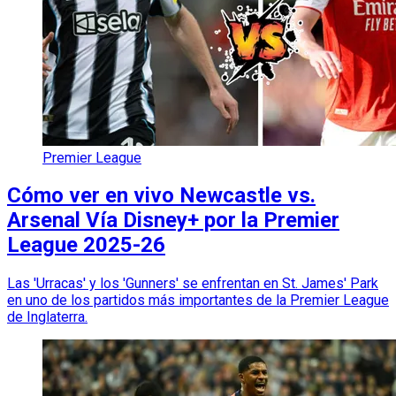
Premier League
Cómo ver en vivo Newcastle vs.
Arsenal Vía Disney+ por la Premier
League 2025-26
Las 'Urracas' y los 'Gunners' se enfrentan en St. James' Park
en uno de los partidos más importantes de la Premier League
de Inglaterra.