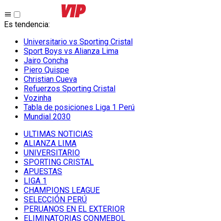
Es tendencia
:
Universitario vs Sporting Cristal
Sport Boys vs Alianza Lima
Jairo Concha
Piero Quispe
Christian Cueva
Refuerzos Sporting Cristal
Vozinha
Tabla de posiciones Liga 1 Perú
Mundial 2030
ULTIMAS NOTICIAS
ALIANZA LIMA
UNIVERSITARIO
SPORTING CRISTAL
APUESTAS
LIGA 1
CHAMPIONS LEAGUE
SELECCIÓN PERÚ
PERUANOS EN EL EXTERIOR
ELIMINATORIAS CONMEBOL