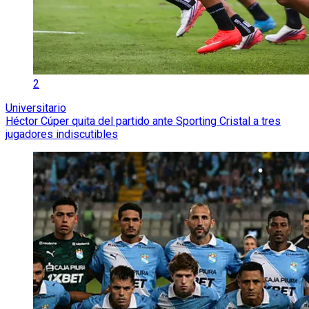
2
Universitario
Héctor Cúper quita del partido ante Sporting Cristal a tres
jugadores indiscutibles