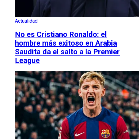
Actualidad
No es Cristiano Ronaldo: el
hombre más exitoso en Arabia
Saudita da el salto a la Premier
League