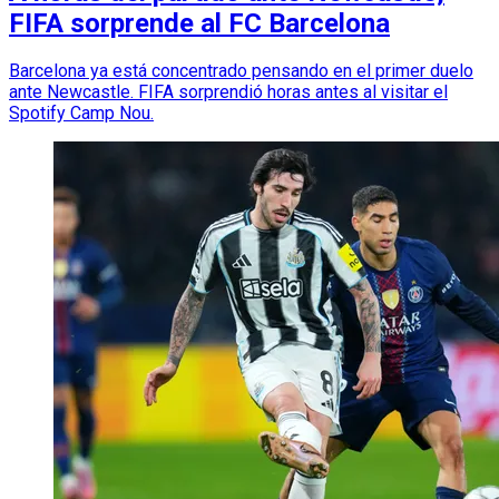
FIFA sorprende al FC Barcelona
Barcelona ya está concentrado pensando en el primer duelo
ante Newcastle. FIFA sorprendió horas antes al visitar el
Spotify Camp Nou.