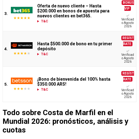
BONUS
Oferta de nuevo cliente – Hasta
VIP
$200.000 en bonos de apuesta para
3.
nuevos clientes en bet365.
✅
★★★★★
Verificad
T&C
o Agosto
2026
REGÍST
Hasta $500.000 de bono en tu primer
RATE
depósito
4.
✅
★★★★
★
T&C
Verificad
o Agosto
2026
REGÍST
¡Bono de bienvenida del 100% hasta
RATE
$350.000 ARS!
5.
✅
★★★
★★
T&C
Verificad
o Agosto
2026
Todo sobre Costa de Marfil en el
Mundial 2026: pronósticos, análisis y
cuotas