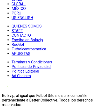
GLOBAL
MÉXICO
PERU
US ENGLISH
QUIENES SOMOS
STAFF
CONTACTO
Escribe en Bolavip
RedGol
Futbolcentroamerica
APUESTAS
Términos y Condiciones
Políticas de Privacidad
Política Editorial
Ad Choices
Bolavip, al igual que Futbol Sites, es una compañía
perteneciente a Better Collective. Todos los derechos
reservados.