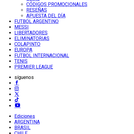
CÓDIGOS PROMOCIONALES
RESEÑAS
APUESTA DEL DÍA
FUTBOL ARGENTINO
MESSI
LIBERTADORES
ELIMINATORIAS
COLAPINTO
EUROPA
FUTBOL INTERNACIONAL
TENIS
PREMIER LEAGUE
síguenos
Ediciones
ARGENTINA
BRASIL
CHILE