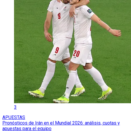
3
APUESTAS
Pronósticos de Irán en el Mundial 2026: análisis, cuotas y
apuestas para el equipo