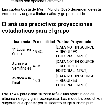
totales son opciones atractivas.
Las cuotas Costa de Marfil Mundial 2026 dependen de esta
estructura. Juegan a limitar daños y golpear rápido.
El análisis predictivo: proyecciones
estadísticas para el grupo
Instancia
Probabilidad
Puntos Proyectados
[DATA NOT IN SOURCE
1° Lugar en
15.4%
— REQUIRES
Grupo
EDITORIAL INPUT]
[DATA NOT IN SOURCE
Avance a
4.6%
— REQUIRES
Semifinales
EDITORIAL INPUT]
[DATA NOT IN SOURCE
Avance a la
1.6%
— REQUIRES
Final
EDITORIAL INPUT]
Ese 15.4% para ganar su zona refleja una oportunidad de
altísimo riesgo y gran recompensa. Los modelos predictivos
sugieren que apostar por su liderato exige audacia pura