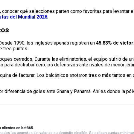
 conocer qué selecciones parten como favoritas para levantar e
tas del Mundial 2026
.
cos
. Desde 1990, los ingleses apenas registran un
45.83% de victor
e tres puntos.
loques cerrados. Durante las eliminatorias, el equipo sufrió de 
 para destrabar cerrojos defensivos ante rivales de menor jerar
uina de facturar. Los balcánicos anotaron tres o más tantos en 
por diferencia de goles ante Ghana y Panamá. Ahí es donde la pól