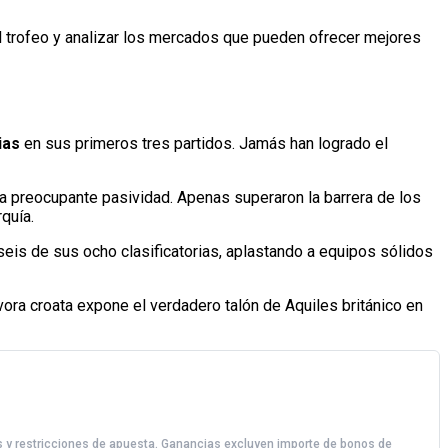
l trofeo y analizar los mercados que pueden ofrecer mejores
ias
en sus primeros tres partidos. Jamás han logrado el
una preocupante pasividad. Apenas superaron la barrera de los
quía.
seis de sus ocho clasificatorias, aplastando a equipos sólidos
vora croata expone el verdadero talón de Aquiles británico en