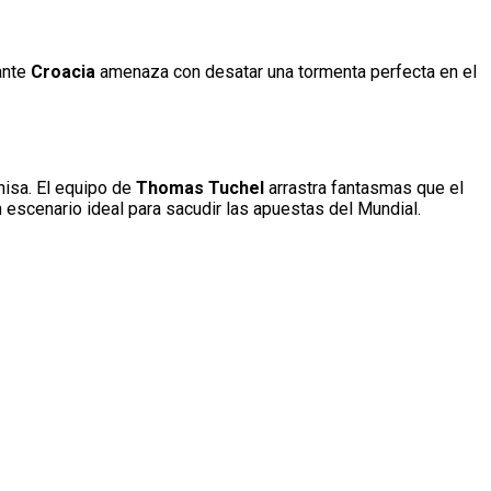
 ante
Croacia
amenaza con desatar una tormenta perfecta en el
nisa. El equipo de
Thomas Tuchel
arrastra fantasmas que el
n escenario ideal para sacudir las apuestas del Mundial.