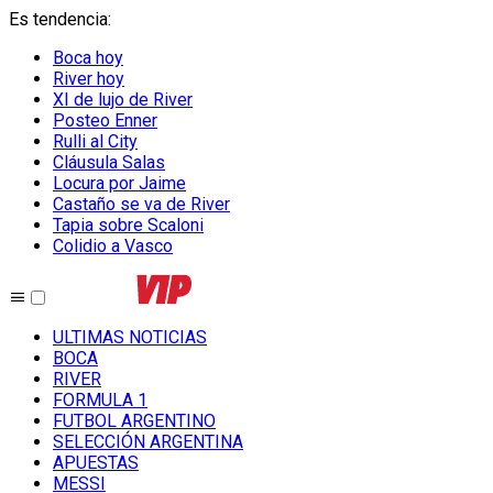
Es tendencia
:
Boca hoy
River hoy
XI de lujo de River
Posteo Enner
Rulli al City
Cláusula Salas
Locura por Jaime
Castaño se va de River
Tapia sobre Scaloni
Colidio a Vasco
ULTIMAS NOTICIAS
BOCA
RIVER
FORMULA 1
FUTBOL ARGENTINO
SELECCIÓN ARGENTINA
APUESTAS
MESSI