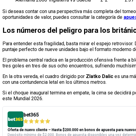
Si deseas contar con una perspectiva más completa del torneo,
oportunidades de valor, puedes consultar la categoría de
apues
Los números del peligro para los británi
Para entender esta fragilidad, basta mirar el espejo retrovisor
puntaje perfecto de nueve unidades bajo el formato moderno d
El problema central radica en la producción ofensiva frente a b
tres goles en tres de sus ocho encuentros, sufriendo muchísimo
En la otra vereda, el cuadro dirigido por
Zlatko Dalic
es una máq
con una contundencia letal en los últimos metros.
Si el choque inaugural termina en empate, la cima se decidirá 
este Mundial 2026.