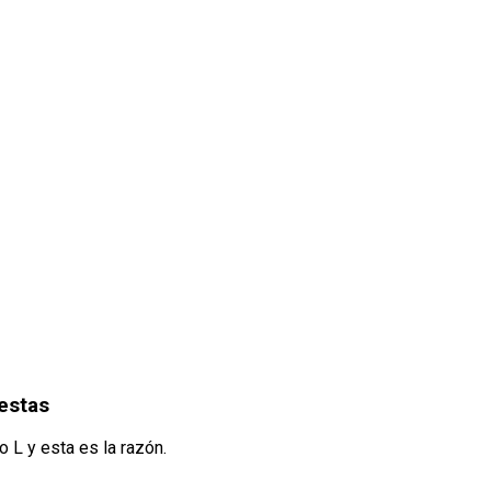
uestas
o L y esta es la razón.