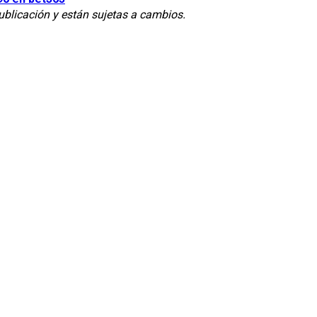
ublicación y están sujetas a cambios.