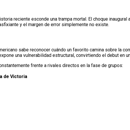
 historia reciente esconde una trampa mortal. El choque inaugural
asfixiante y el margen de error simplemente no existe.
noamericano sabe reconocer cuándo un favorito camina sobre la cor
 expone una vulnerabilidad estructural, convirtiendo el debut en u
onstantemente frente a rivales directos en la fase de grupos:
a de Victoria