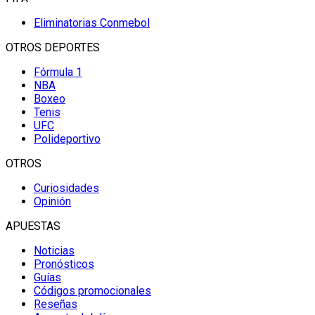
Eliminatorias Conmebol
OTROS DEPORTES
Fórmula 1
NBA
Boxeo
Tenis
UFC
Polideportivo
OTROS
Curiosidades
Opinión
APUESTAS
Noticias
Pronósticos
Guías
Códigos promocionales
Reseñas