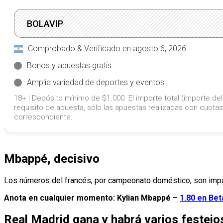
Mbappé, decisivo
Los números del francés, por campeonato doméstico, son impac
Anota en cualquier momento: Kylian Mbappé –
1.80 en Be
Real Madrid gana y habrá varios festejo