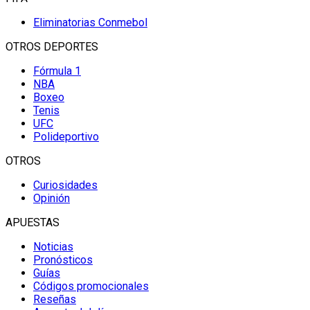
Eliminatorias Conmebol
OTROS DEPORTES
Fórmula 1
NBA
Boxeo
Tenis
UFC
Polideportivo
OTROS
Curiosidades
Opinión
APUESTAS
Noticias
Pronósticos
Guías
Códigos promocionales
Reseñas