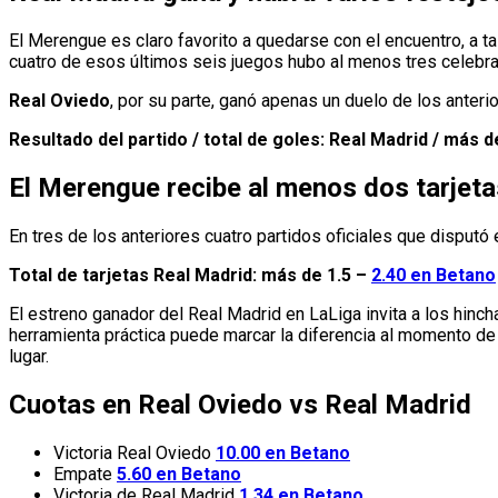
El Merengue es claro favorito a quedarse con el encuentro, a ta
cuatro de esos últimos seis juegos hubo al menos tres celebr
Real Oviedo
, por su parte, ganó apenas un duelo de los anteri
Resultado del partido / total de goles: Real Madrid / más d
El Merengue recibe al menos dos tarjeta
En tres de los anteriores cuatro partidos oficiales que disputó 
Total de tarjetas Real Madrid: más de 1.5 –
2.40 en Betano
El estreno ganador del Real Madrid en LaLiga invita a los hinch
herramienta práctica puede marcar la diferencia al momento de 
lugar.
Cuotas en Real Oviedo vs Real Madrid
Victoria Real Oviedo
10.00 en Betano
Empate
5.60 en Betano
Victoria de Real Madrid
1.34 en Betano