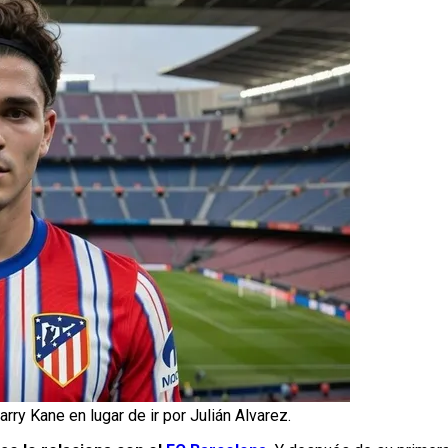
rry Kane en lugar de ir por Julián Alvarez.