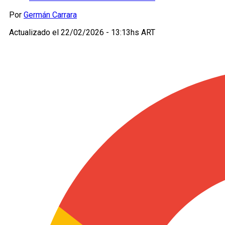
Por
Germán Carrara
Actualizado el
22/02/2026 - 13:13hs ART