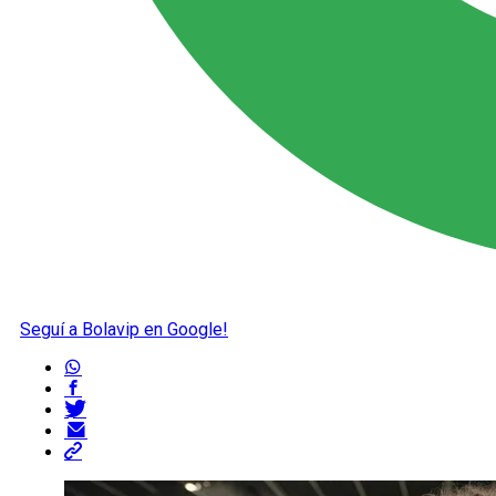
Seguí a Bolavip en Google!