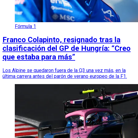
Fórmula 1
Franco Colapinto, resignado tras la
clasificación del GP de Hungría: “Creo
que estaba para más”
Los Alpine se quedaron fuera de la Q3 una vez más, en la
última carrera antes del parón de verano europeo de la F1.