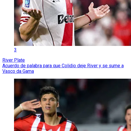
3
River Plate
Acuerdo de palabra para que Colidio deje River y se sume a
Vasco da Gama