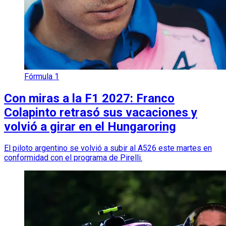
Fórmula 1
Con miras a la F1 2027: Franco
Colapinto retrasó sus vacaciones y
volvió a girar en el Hungaroring
El piloto argentino se volvió a subir al A526 este martes en
conformidad con el programa de Pirelli.