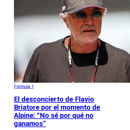
Fórmula 1
El desconcierto de Flavio
Briatore por el momento de
Alpine: “No sé por qué no
ganamos”