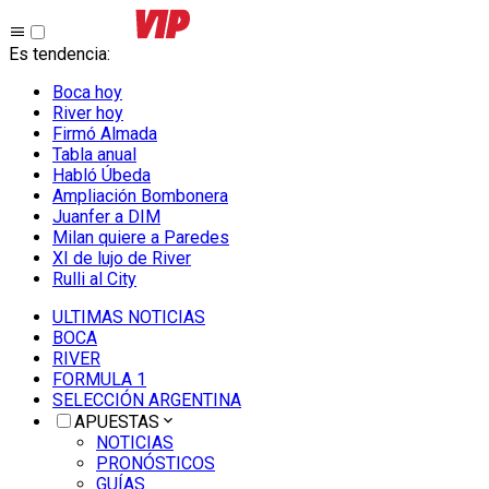
Es tendencia
:
Boca hoy
River hoy
Firmó Almada
Tabla anual
Habló Úbeda
Ampliación Bombonera
Juanfer a DIM
Milan quiere a Paredes
XI de lujo de River
Rulli al City
ULTIMAS NOTICIAS
BOCA
RIVER
FORMULA 1
SELECCIÓN ARGENTINA
APUESTAS
NOTICIAS
PRONÓSTICOS
GUÍAS