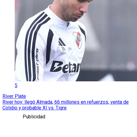
5
River Plate
River hoy: llegó Almada, 66 millones en refuerzos, venta de
Colidio y probable XI vs. Tigre
Publicidad