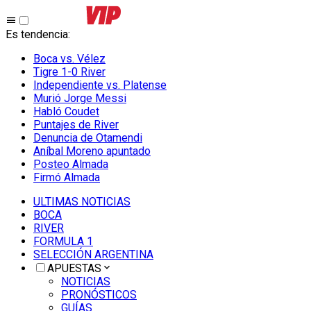
Es tendencia
:
Boca vs. Vélez
Tigre 1-0 River
Independiente vs. Platense
Murió Jorge Messi
Habló Coudet
Puntajes de River
Denuncia de Otamendi
Aníbal Moreno apuntado
Posteo Almada
Firmó Almada
ULTIMAS NOTICIAS
BOCA
RIVER
FORMULA 1
SELECCIÓN ARGENTINA
APUESTAS
NOTICIAS
PRONÓSTICOS
GUÍAS