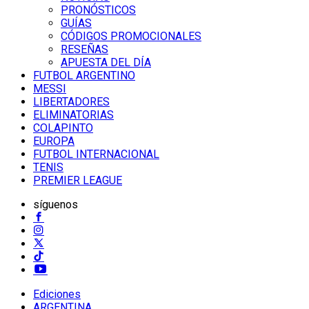
PRONÓSTICOS
GUÍAS
CÓDIGOS PROMOCIONALES
RESEÑAS
APUESTA DEL DÍA
FUTBOL ARGENTINO
MESSI
LIBERTADORES
ELIMINATORIAS
COLAPINTO
EUROPA
FUTBOL INTERNACIONAL
TENIS
PREMIER LEAGUE
síguenos
Ediciones
ARGENTINA