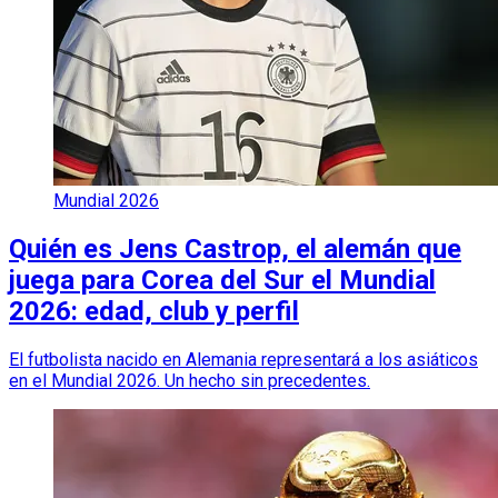
Mundial 2026
Quién es Jens Castrop, el alemán que
juega para Corea del Sur el Mundial
2026: edad, club y perfil
El futbolista nacido en Alemania representará a los asiáticos
en el Mundial 2026. Un hecho sin precedentes.