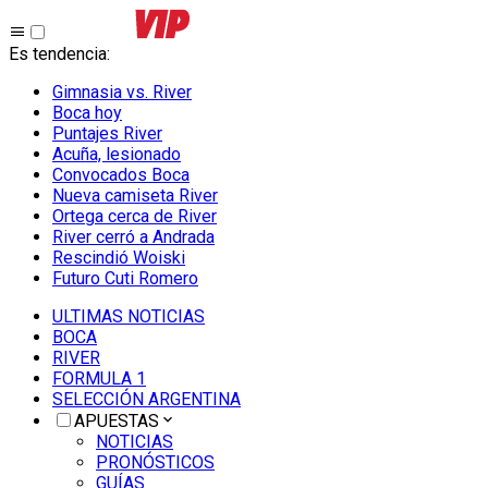
Es tendencia
:
Gimnasia vs. River
Boca hoy
Puntajes River
Acuña, lesionado
Convocados Boca
Nueva camiseta River
Ortega cerca de River
River cerró a Andrada
Rescindió Woiski
Futuro Cuti Romero
ULTIMAS NOTICIAS
BOCA
RIVER
FORMULA 1
SELECCIÓN ARGENTINA
APUESTAS
NOTICIAS
PRONÓSTICOS
GUÍAS