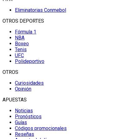
Eliminatorias Conmebol
OTROS DEPORTES
Fórmula 1
NBA
Boxeo
Tenis
UFC
Polideportivo
OTROS
Curiosidades
Opinión
APUESTAS
Noticias
Pronósticos
Guías
Códigos promocionales
Reseñas