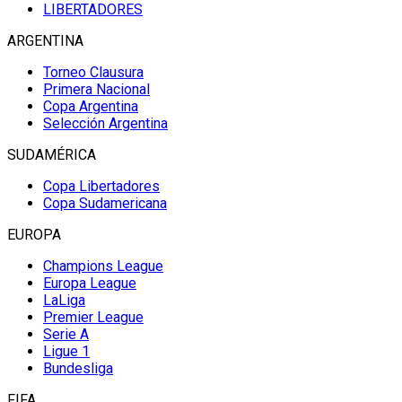
LIBERTADORES
ARGENTINA
Torneo Clausura
Primera Nacional
Copa Argentina
Selección Argentina
SUDAMÉRICA
Copa Libertadores
Copa Sudamericana
EUROPA
Champions League
Europa League
LaLiga
Premier League
Serie A
Ligue 1
Bundesliga
FIFA