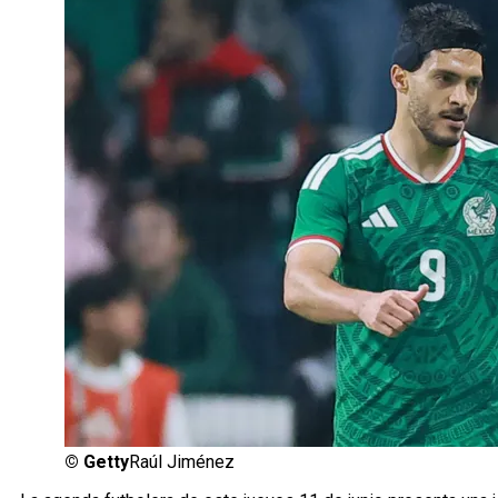
©
Getty
Raúl Jiménez