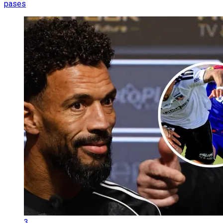
pases
3