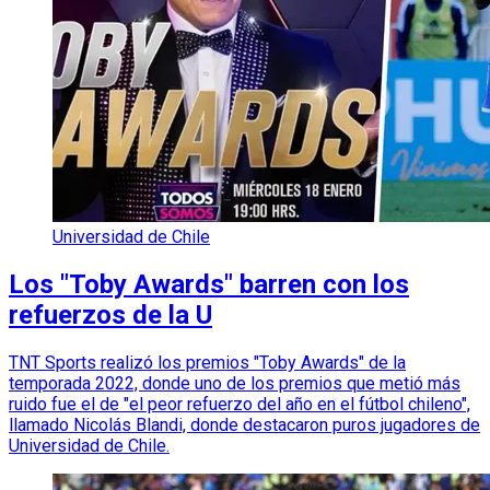
Universidad de Chile
Los "Toby Awards" barren con los
refuerzos de la U
TNT Sports realizó los premios "Toby Awards" de la
temporada 2022, donde uno de los premios que metió más
ruido fue el de "el peor refuerzo del año en el fútbol chileno",
llamado Nicolás Blandi, donde destacaron puros jugadores de
Universidad de Chile.