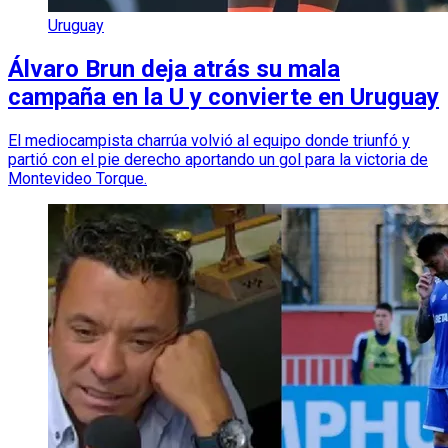
Uruguay
Álvaro Brun deja atrás su mala
campaña en la U y convierte en Uruguay
El mediocampista charrúa volvió al equipo donde triunfó y
partió con el pie derecho aportando un gol para la victoria de
Montevideo Torque.