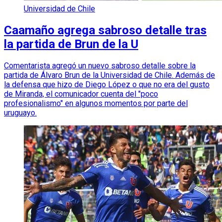
Universidad de Chile
Caamaño agrega sabroso detalle tras
la partida de Brun de la U
Comentarista agregó un nuevo sabroso detalle sobre la
partida de Álvaro Brun de la Universidad de Chile. Además de
la defensa que hizo de Diego López o que no era del gusto
de Miranda, el comunicador cuenta del "poco
profesionalismo" en algunos momentos por parte del
uruguayo.