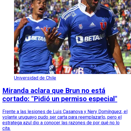
Universidad de Chile
Miranda aclara que Brun no está
cortado: "Pidió un permiso especial"
Frente a las lesiones de Luis Casanova y Nery Domínguez, el
volante uruguayo pudo ser carta para reemplazarlo, pero el
estratega azul dio a conocer las razones de por qué no lo
cita.