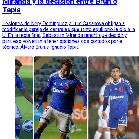
Miranda y la decisión entre Brun o
Tapia
Lesiones de Nery Domínguez y Luis Casanova obligan a
modificar la pareja de centrales que tanto equilibrio le dio a la
U. En la recta final, Sebastián Miranda tendrá que decidir y
para eso volverían a tener opciones dos cortados por el
técnico, Álvaro Brun e Ignacio Tapia.