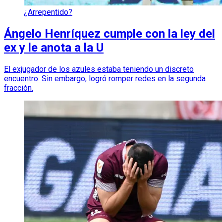
¿Arrepentido?
Ángelo Henríquez cumple con la ley del
ex y le anota a la U
El exjugador de los azules estaba teniendo un discreto
encuentro. Sin embargo, logró romper redes en la segunda
fracción.