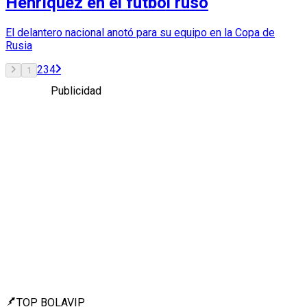
Henríquez en el fútbol ruso
El delantero nacional anotó para su equipo en la Copa de
Rusia
2
3
4
1
Publicidad
TOP BOLAVIP