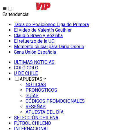
Es tendencia
:
Tabla de Posiciones Liga de Primera
El video de Valentín Gauthier
Claudio Bravo y Vozinha
El refuerzo de la UC
Momento crucial para Darío Osorio
Gana Unión Española
ULTIMAS NOTICIAS
COLO COLO
U DE CHILE
APUESTAS
NOTICIAS
PRONÓSTICOS
GUÍAS
CÓDIGOS PROMOCIONALES
RESEÑAS
APUESTA DEL DÍA
SELECCIÓN CHILENA
FÚTBOL CHILENO
INTERNACIONAL