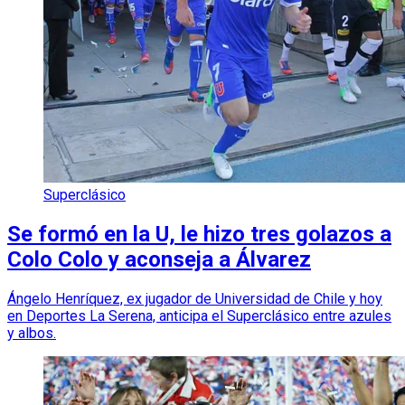
Superclásico
Se formó en la U, le hizo tres golazos a
Colo Colo y aconseja a Álvarez
Ángelo Henríquez, ex jugador de Universidad de Chile y hoy
en Deportes La Serena, anticipa el Superclásico entre azules
y albos.