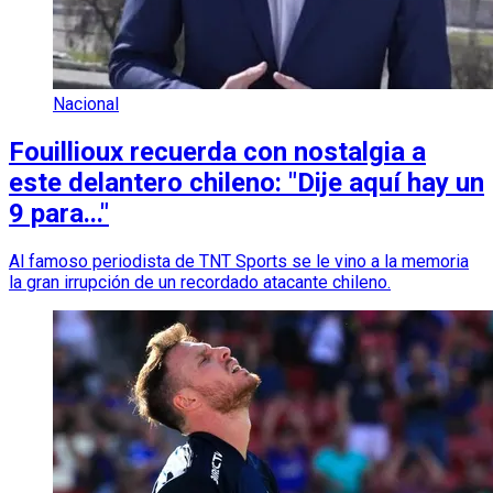
Nacional
Fouillioux recuerda con nostalgia a
este delantero chileno: "Dije aquí hay un
9 para..."
Al famoso periodista de TNT Sports se le vino a la memoria
la gran irrupción de un recordado atacante chileno.