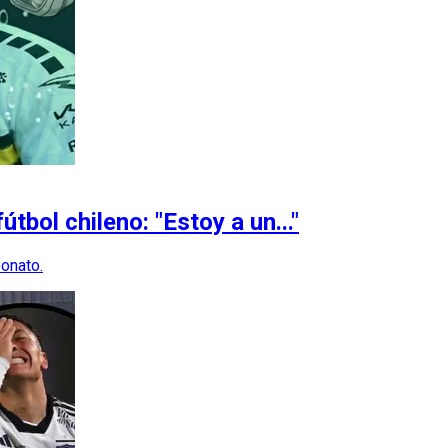
útbol chileno: "Estoy a un..."
eonato.