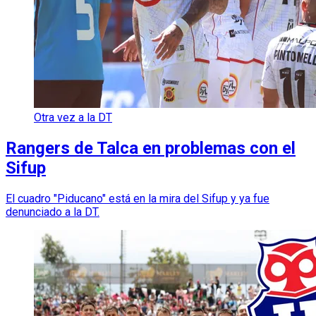
Otra vez a la DT
Rangers de Talca en problemas con el
Sifup
El cuadro "Piducano" está en la mira del Sifup y ya fue
denunciado a la DT.