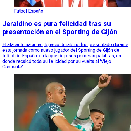
Fútbol Español
Jeraldino es pura felicidad tras su
presentación en el Sporting de Gijón
El atacante nacional, Ignacio Jeraldino fue presentado durante
esta jornada como nuevo jugador del Sporting de Gijón del
fútbol de España, en la que dejó sus primeras palabras, en
donde recalcó toda su felicidad por su vuelta al 'Viejo
Contiente'