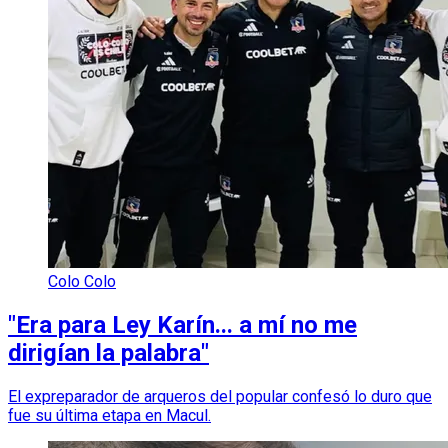
Colo Colo
"Era para Ley Karín... a mí no me
dirigían la palabra"
El expreparador de arqueros del popular confesó lo duro que
fue su última etapa en Macul.