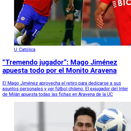
U. Católica
“Tremendo jugador”: Mago Jiménez
apuesta todo por el Monito Aravena
El Mago Jiménez aprovecha el retiro para dedicarse a sus
asuntos personales y ver fútbol chileno. El exjugador del Inter
de Milán apuesta todas las fichas en Aravena de la UC