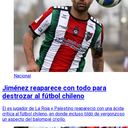
Nacional
Jiménez reaparece con todo para
destrozar al fútbol chileno
El ex jugador de La Roja y Palestino reapareció con una ácida
crítica al fútbol chileno, en donde incluso tildó de vergonzoso
un aspecto del balompié criollo.