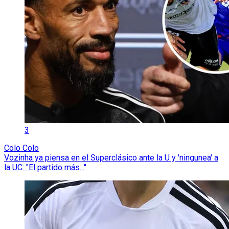
3
Colo Colo
Vozinha ya piensa en el Superclásico ante la U y 'ningunea' a
la UC: "El partido más..."