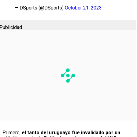
— DSports (@DSports)
October 21, 2023
Publicidad
Primero,
el tanto del uruguayo fue invalidado por un