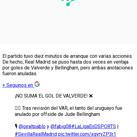
El partido tuvo diez minutos de arranque con varias acciones.
De hecho, Real Madrid se puso hasta dos veces en ventaja
por goles de Valverde y Bellingham, pero ambas anotaciones
fueron anuladas.
+
Seguinos en
¡NO SUMA EL GOL DE VALVERDE! ❌
👎🏼 Tras revisión del VAR, el tanto del uruguayo fue
anulado por offside de Jude Bellingham.
🎙️
@giraltpablo
y
@fabig08
#LaLigaEnDSPORTS
|
#SevillaRealMadrid
pic.twitter.com/xgyryZP3r1