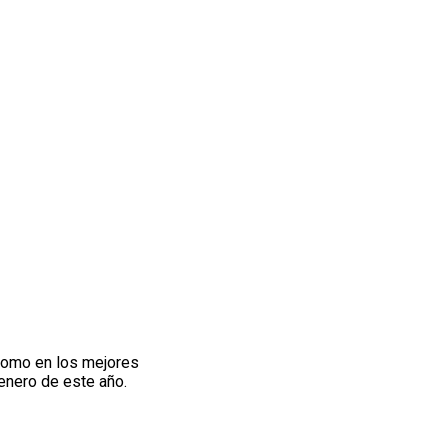
 como en los mejores
 enero de este año.