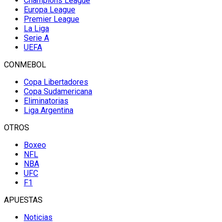
Champions League
Europa League
Premier League
La Liga
Serie A
UEFA
CONMEBOL
Copa Libertadores
Copa Sudamericana
Eliminatorias
Liga Argentina
OTROS
Boxeo
NFL
NBA
UFC
F1
APUESTAS
Noticias