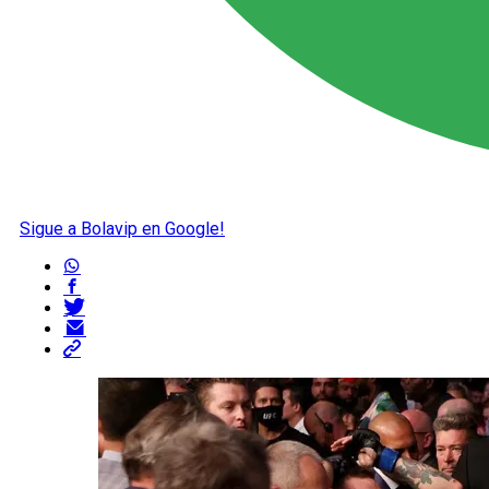
Sigue a Bolavip en Google!