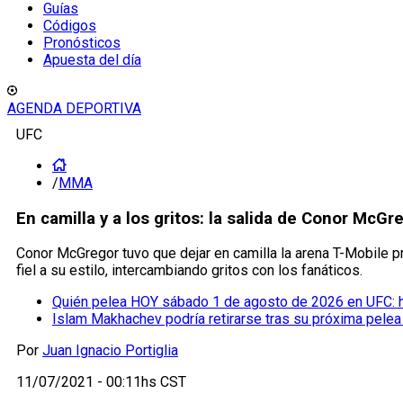
Guías
Códigos
Pronósticos
Apuesta del día
AGENDA DEPORTIVA
UFC
/
MMA
En camilla y a los gritos: la salida de Conor McGr
Conor McGregor tuvo que dejar en camilla la arena T-Mobile pro
fiel a su estilo, intercambiando gritos con los fanáticos.
Quién pelea HOY sábado 1 de agosto de 2026 en UFC: 
Islam Makhachev podría retirarse tras su próxima pele
Por
Juan Ignacio Portiglia
11/07/2021 - 00:11hs CST