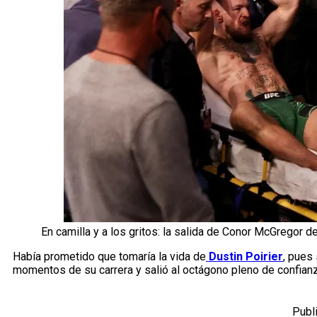
En camilla y a los gritos: la salida de Conor McGregor d
Había prometido que tomaría la vida de
Dustin Poirier
, pues
momentos de su carrera y salió al octágono pleno de confianza
Publ