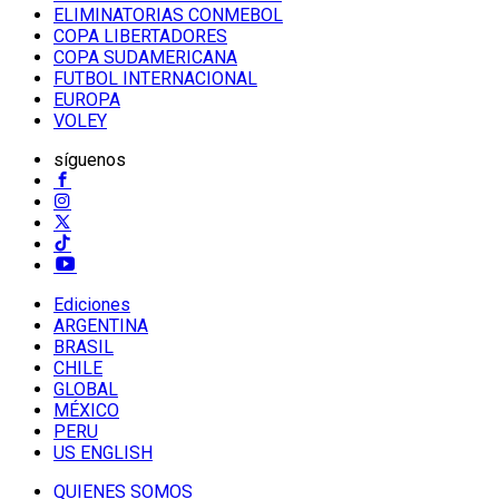
ELIMINATORIAS CONMEBOL
COPA LIBERTADORES
COPA SUDAMERICANA
FUTBOL INTERNACIONAL
EUROPA
VOLEY
síguenos
Ediciones
ARGENTINA
BRASIL
CHILE
GLOBAL
MÉXICO
PERU
US ENGLISH
QUIENES SOMOS