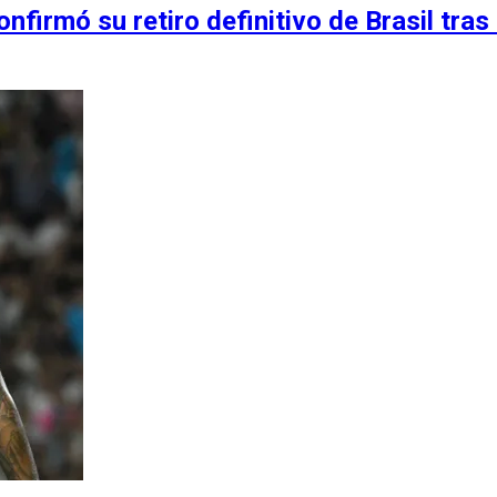
firmó su retiro definitivo de Brasil tras