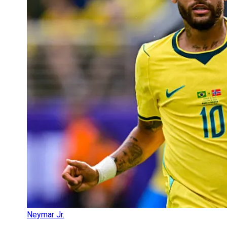
Neymar Jr.