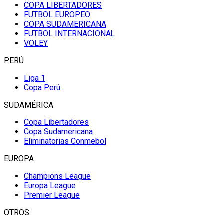
COPA LIBERTADORES
FUTBOL EUROPEO
COPA SUDAMERICANA
FUTBOL INTERNACIONAL
VOLEY
PERÚ
Liga 1
Copa Perú
SUDAMÉRICA
Copa Libertadores
Copa Sudamericana
Eliminatorias Conmebol
EUROPA
Champions League
Europa League
Premier League
OTROS