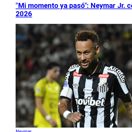
"Mi momento ya pasó": Neymar Jr. con
2026
Neymar