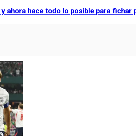
 y ahora hace todo lo posible para fichar 