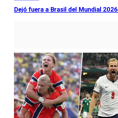
Dejó fuera a Brasil del Mundial 2026