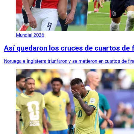
Mundial 2026
Así quedaron los cruces de cuartos de f
Noruega e Inglaterra triunfaron y se metieron en cuartos de fina