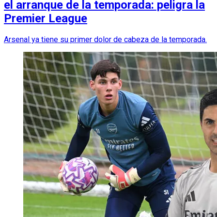
el arranque de la temporada: peligra la
Premier League
Arsenal ya tiene su primer dolor de cabeza de la temporada.