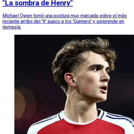
"La sombra de Henry"
Michael Owen tomó una postura muy marcada sobre el más
reciente arribo del '9' sueco a los 'Gunners' y sorprende en
demasía.