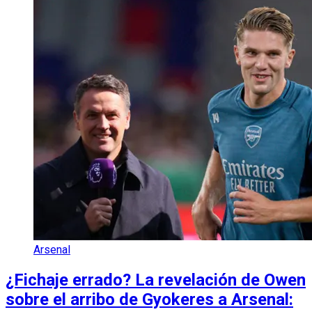
Arsenal
¿Fichaje errado? La revelación de Owen
sobre el arribo de Gyokeres a Arsenal: