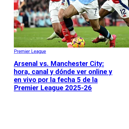
Premier League
Arsenal vs. Manchester City:
hora, canal y dónde ver online y
en vivo por la fecha 5 de la
Premier League 2025-26