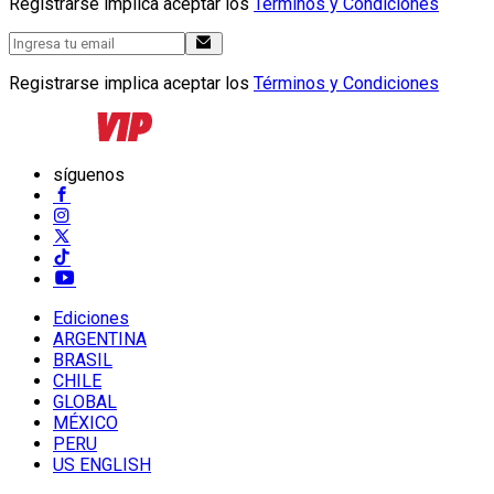
Registrarse implica aceptar los
Términos y Condiciones
Registrarse implica aceptar los
Términos y Condiciones
síguenos
Ediciones
ARGENTINA
BRASIL
CHILE
GLOBAL
MÉXICO
PERU
US ENGLISH