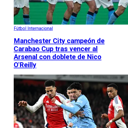
Fútbol Internacional
Manchester City campeón de
Carabao Cup tras vencer al
Arsenal con doblete de Nico
O'Reilly