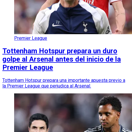
Premier League
Tottenham Hotspur prepara un duro
golpe al Arsenal antes del inicio de la
Premier League
Tottenham Hotspur prepara una importante apuesta previo a
la Premier League que perjudica al Arsenal.