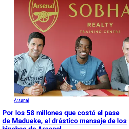
Arsenal
Por los 58 millones que costó el pase
de Madueke, el drástico mensaje de los
hinchas de Arsenal