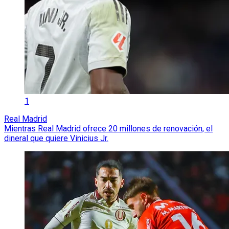
1
Real Madrid
Mientras Real Madrid ofrece 20 millones de renovación, el
dineral que quiere Vinicius Jr.