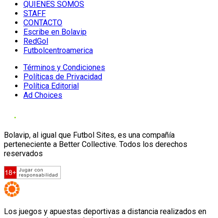
QUIENES SOMOS
STAFF
CONTACTO
Escribe en Bolavip
RedGol
Futbolcentroamerica
Términos y Condiciones
Políticas de Privacidad
Política Editorial
Ad Choices
Bolavip, al igual que Futbol Sites, es una compañía
perteneciente a Better Collective. Todos los derechos
reservados
Los juegos y apuestas deportivas a distancia realizados en