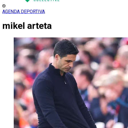
AGENDA DEPORTIVA
mikel arteta