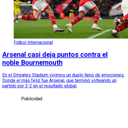
Fútbol Internacional
Arsenal casi deja puntos contra el
noble Bournemouth
En el Emirates Stadium vivimos un duelo lleno de emociones.
Donde el más feliz fue Arsenal, que terminó volteando un
partido por 3-2 en el resultado global.
Publicidad