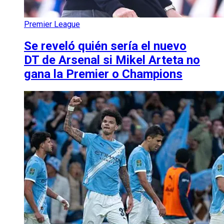
Premier League
Se reveló quién sería el nuevo
DT de Arsenal si Mikel Arteta no
gana la Premier o Champions