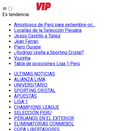
Es tendencia
:
Amistosos de Perú para setiembre-oc...
Localías de la Selección Peruana
Jesús Castillo a Túnez
Jean Ferrari
Piero Quispe
¿Rodrigo Ureña a Sporting Cristal?
Vozinha
Tabla de posiciones Liga 1 Perú
ULTIMAS NOTICIAS
ALIANZA LIMA
UNIVERSITARIO
SPORTING CRISTAL
APUESTAS
LIGA 1
CHAMPIONS LEAGUE
SELECCIÓN PERÚ
PERUANOS EN EL EXTERIOR
ELIMINATORIAS CONMEBOL
COPA LIBERTADORES