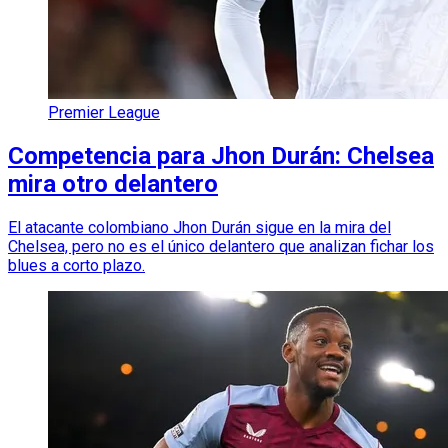
Premier League
Competencia para Jhon Durán: Chelsea
mira otro delantero
El atacante colombiano Jhon Durán sigue en la mira del
Chelsea, pero no es el único delantero que analizan fichar los
blues a corto plazo.