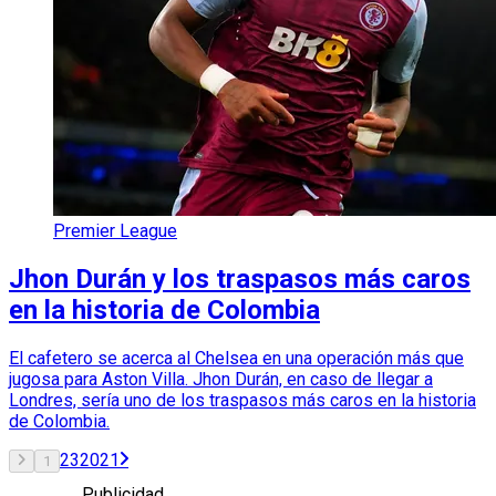
Premier League
Jhon Durán y los traspasos más caros
en la historia de Colombia
El cafetero se acerca al Chelsea en una operación más que
jugosa para Aston Villa. Jhon Durán, en caso de llegar a
Londres, sería uno de los traspasos más caros en la historia
de Colombia.
2
3
20
21
1
Publicidad