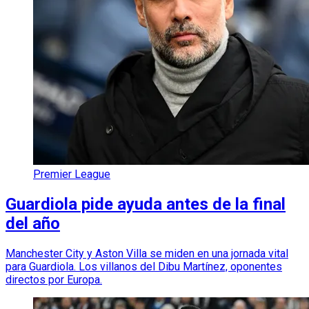
Premier League
Guardiola pide ayuda antes de la final
del año
Manchester City y Aston Villa se miden en una jornada vital
para Guardiola. Los villanos del Dibu Martínez, oponentes
directos por Europa.