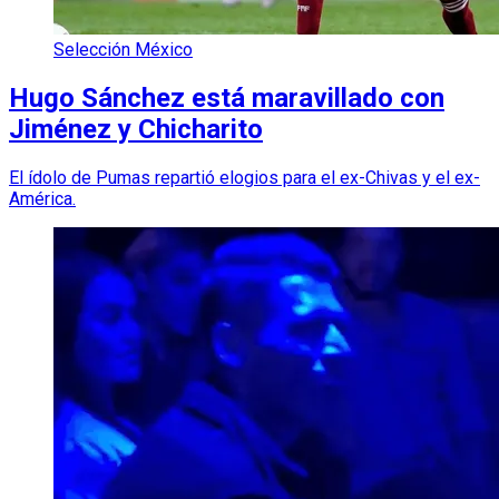
Selección México
Hugo Sánchez está maravillado con
Jiménez y Chicharito
El ídolo de Pumas repartió elogios para el ex-Chivas y el ex-
América.