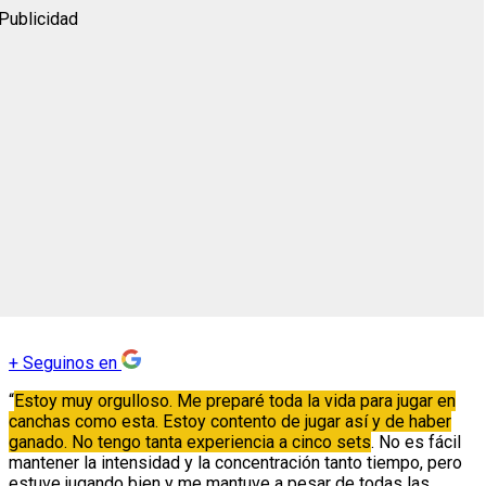
Publicidad
+
Seguinos en
“
Estoy muy orgulloso. Me preparé toda la vida para jugar en
canchas como esta. Estoy contento de jugar así y de haber
ganado. No tengo tanta experiencia a cinco sets
. No es fácil
mantener la intensidad y la concentración tanto tiempo, pero
estuve jugando bien y me mantuve a pesar de todas las