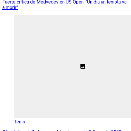
Fuerte crítica de Medvedev en US Open: "Un día un tenista va
a morir"
Tenis