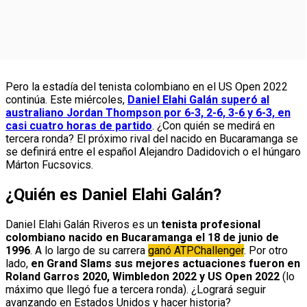
Pero la estadía del tenista colombiano en el US Open 2022
continúa. Este miércoles,
Daniel Elahi Galán superó al
australiano Jordan Thompson por 6-3, 2-6, 3-6 y 6-3, en
casi cuatro horas de partido
. ¿Con quién se medirá en
tercera ronda? El próximo rival del nacido en Bucaramanga se
se definirá entre el español Alejandro Dadidovich o el húngaro
Márton Fucsovics.
¿Quién es Daniel Elahi Galán?
Daniel Elahi Galán Riveros es un
tenista profesional
colombiano nacido en Bucaramanga el 18 de junio de
1996
. A lo largo de su carrera
ganó
ATP
Challenger
. Por otro
lado,
en Grand Slams sus mejores actuaciones fueron en
Roland Garros 2020, Wimbledon 2022 y US Open 2022
(lo
máximo que llegó fue a tercera ronda). ¿Logrará seguir
avanzando en Estados Unidos y hacer historia?