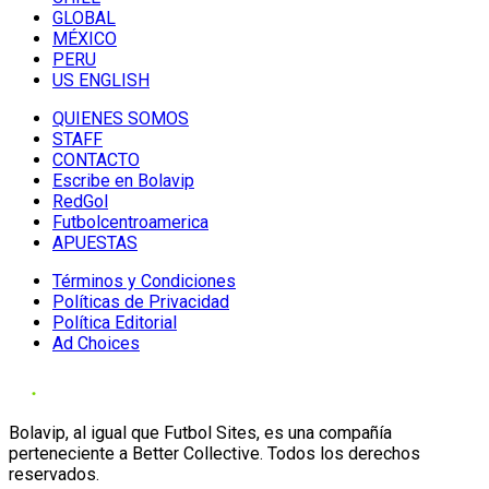
GLOBAL
MÉXICO
PERU
US ENGLISH
QUIENES SOMOS
STAFF
CONTACTO
Escribe en Bolavip
RedGol
Futbolcentroamerica
APUESTAS
Términos y Condiciones
Políticas de Privacidad
Política Editorial
Ad Choices
Bolavip, al igual que Futbol Sites, es una compañía
perteneciente a Better Collective. Todos los derechos
reservados.