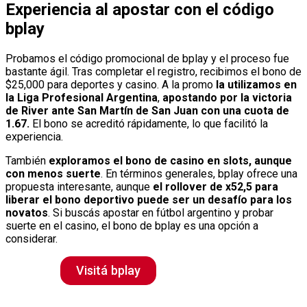
Experiencia al apostar con el código
bplay
Probamos el código promocional de bplay y el proceso fue
bastante ágil. Tras completar el registro, recibimos el bono de
$25,000 para deportes y casino. A la promo
la utilizamos en
la Liga Profesional Argentina
,
apostando por la victoria
de River ante San Martín de San Juan con una cuota de
1.67.
El bono se acreditó rápidamente, lo que facilitó la
experiencia.
También
exploramos el bono de casino en slots, aunque
con menos suerte
. En términos generales, bplay ofrece una
propuesta interesante, aunque
el rollover de x52,5 para
liberar el bono deportivo puede ser un desafío
para los
novatos
. Si buscás apostar en fútbol argentino y probar
suerte en el casino, el bono de bplay es una opción a
considerar.