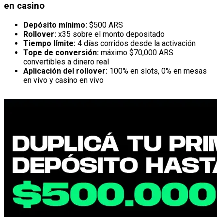
en casino
Depósito mínimo:
$500 ARS
Rollover:
x35 sobre el monto depositado
Tiempo límite:
4 días corridos desde la activación
Tope de conversión:
máximo $70,000 ARS
convertibles a dinero real
Aplicación del rollover:
100% en slots, 0% en mesas
en vivo y casino en vivo