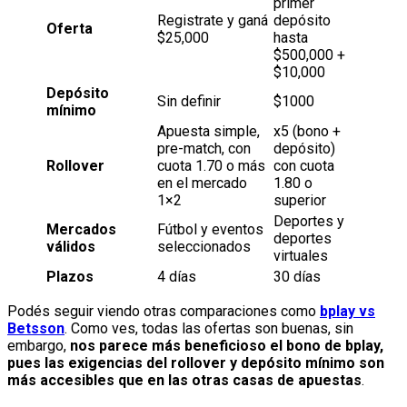
primer
Registrate y ganá
depósito
Oferta
$25,000
hasta
$500,000 +
$10,000
Depósito
Sin definir
$1000
mínimo
Apuesta simple,
x5 (bono +
pre-match, con
depósito)
Rollover
cuota 1.70 o más
con cuota
en el mercado
1.80 o
1×2
superior
Deportes y
Mercados
Fútbol y eventos
deportes
válidos
seleccionados
virtuales
Plazos
4 días
30 días
Podés seguir viendo otras comparaciones como
bplay vs
Betsson
. Como ves, todas las ofertas son buenas, sin
embargo,
nos parece más beneficioso el bono de bplay,
pues las exigencias del rollover y depósito mínimo son
más accesibles que en las otras casas de apuestas
.