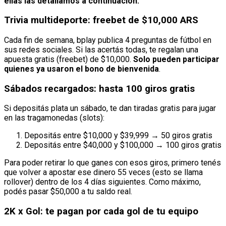
ellas las detallamos a continuación:
Trivia multideporte: freebet de $10,000 ARS
Cada fin de semana, bplay publica 4 preguntas de fútbol en
sus redes sociales. Si las acertás todas, te regalan una
apuesta gratis (freebet) de $10,000.
Solo pueden participar
quienes ya usaron el bono de bienvenida
.
Sábados recargados: hasta 100 giros gratis
Si depositás plata un sábado, te dan tiradas gratis para jugar
en las tragamonedas (slots):
Depositás entre $10,000 y $39,999 → 50 giros gratis
Depositás entre $40,000 y $100,000 → 100 giros gratis
Para poder retirar lo que ganes con esos giros, primero tenés
que volver a apostar ese dinero 55 veces (esto se llama
rollover) dentro de los 4 días siguientes. Como máximo,
podés pasar $50,000 a tu saldo real.
2K x Gol: te pagan por cada gol de tu equipo