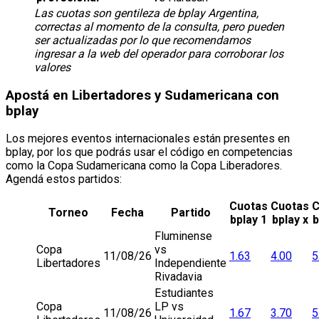
Las cuotas son gentileza de bplay Argentina,
correctas al momento de la consulta, pero pueden
ser actualizadas por lo que recomendamos
ingresar a la web del operador para corroborar los
valores
Apostá en Libertadores y Sudamericana con
bplay
Los mejores eventos internacionales están presentes en
bplay, por los que podrás usar el código en competencias
como la Copa Sudamericana como la Copa Liberadores.
Agendá estos partidos:
Cuotas
Cuotas
C
Torneo
Fecha
Partido
bplay 1
bplay x
b
Fluminense
Copa
vs
11/08/26
1.63
4.00
5
Libertadores
Independiente
Rivadavia
Estudiantes
Copa
LP vs
11/08/26
1.67
3.70
5