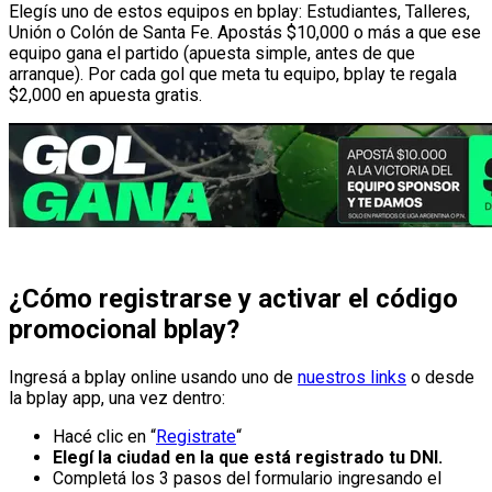
Elegís uno de estos equipos en bplay: Estudiantes, Talleres,
Unión o Colón de Santa Fe. Apostás $10,000 o más a que ese
equipo gana el partido (apuesta simple, antes de que
arranque). Por cada gol que meta tu equipo, bplay te regala
$2,000 en apuesta gratis.
¿Cómo registrarse y activar el código
promocional bplay?
Ingresá a bplay online usando uno de
nuestros links
o desde
la bplay app, una vez dentro:
Hacé clic en “
Registrate
“
Elegí la ciudad en la que está registrado tu DNI.
Completá los 3 pasos del formulario ingresando el