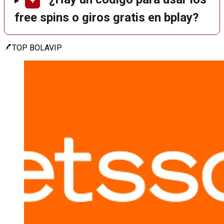
+
free spins o giros gratis en bplay?
TOP BOLAVIP