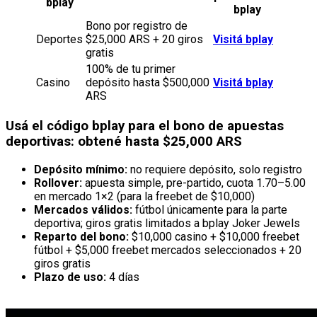
bplay
bplay
Bono por registro de
Deportes
$25,000 ARS + 20 giros
Visitá bplay
gratis
100% de tu primer
Casino
depósito hasta $500,000
Visitá bplay
ARS
Usá el código bplay para el bono de apuestas
deportivas: obtené hasta $25,000 ARS
Depósito mínimo:
no requiere depósito, solo registro
Rollover:
apuesta simple, pre-partido, cuota 1.70–5.00
en mercado 1×2 (para la freebet de $10,000)
Mercados válidos:
fútbol únicamente para la parte
deportiva; giros gratis limitados a bplay Joker Jewels
Reparto del bono:
$10,000 casino + $10,000 freebet
fútbol + $5,000 freebet mercados seleccionados + 20
giros gratis
Plazo de uso:
4 días