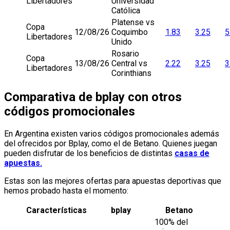
Libertadores
Universidad
Católica
Platense vs
Copa
12/08/26
Coquimbo
1.83
3.25
5
Libertadores
Unido
Rosario
Copa
13/08/26
Central vs
2.22
3.25
3
Libertadores
Corinthians
Comparativa de bplay con otros
códigos promocionales
En Argentina existen varios códigos promocionales además
del ofrecidos por Bplay, como el de Betano. Quienes juegan
pueden disfrutar de los beneficios de distintas
casas de
apuestas.
Estas son las mejores ofertas para apuestas deportivas que
hemos probado hasta el momento:
Características
bplay
Betano
100% del