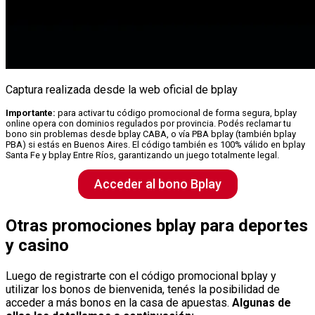
Captura realizada desde la web oficial de bplay
Importante:
para activar tu código promocional de forma segura, bplay
online opera con dominios regulados por provincia. Podés reclamar tu
bono sin problemas desde bplay CABA, o vía PBA bplay (también bplay
PBA) si estás en Buenos Aires. El código también es 100% válido en bplay
Santa Fe y bplay Entre Ríos, garantizando un juego totalmente legal.
Otras promociones bplay para deportes
y casino
Luego de registrarte con el código promocional bplay y
utilizar los bonos de bienvenida, tenés la posibilidad de
acceder a más bonos en la casa de apuestas.
Algunas de