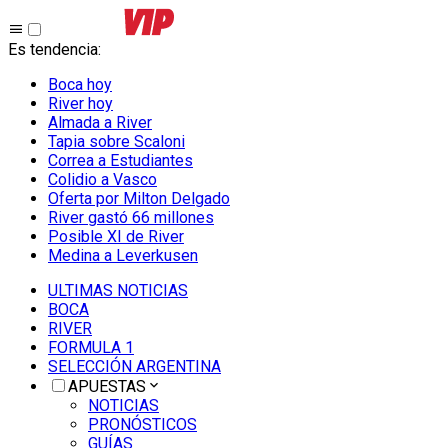
Es tendencia
:
Boca hoy
River hoy
Almada a River
Tapia sobre Scaloni
Correa a Estudiantes
Colidio a Vasco
Oferta por Milton Delgado
River gastó 66 millones
Posible XI de River
Medina a Leverkusen
ULTIMAS NOTICIAS
BOCA
RIVER
FORMULA 1
SELECCIÓN ARGENTINA
APUESTAS
NOTICIAS
PRONÓSTICOS
GUÍAS