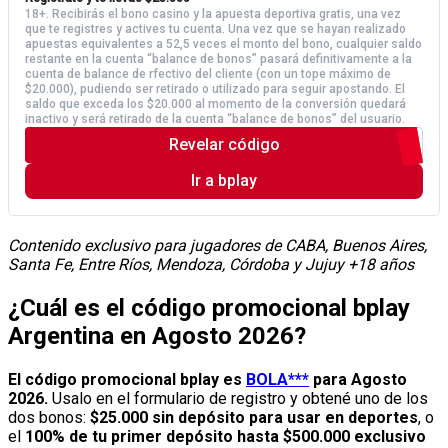
Contenido exclusivo para jugadores de CABA, Buenos Aires,
Santa Fe, Entre Ríos, Mendoza, Córdoba y Jujuy +18 años
¿Cuál es el código promocional bplay
Argentina en Agosto 2026?
El código promocional bplay
es
BOLA***
para
Agosto
2026
.
Usalo en el formulario de registro y obtené uno de los
dos bonos:
$25.000 sin depósito para usar en deportes
, o
el
100% de tu primer depósito hasta $500.000 exclusivo