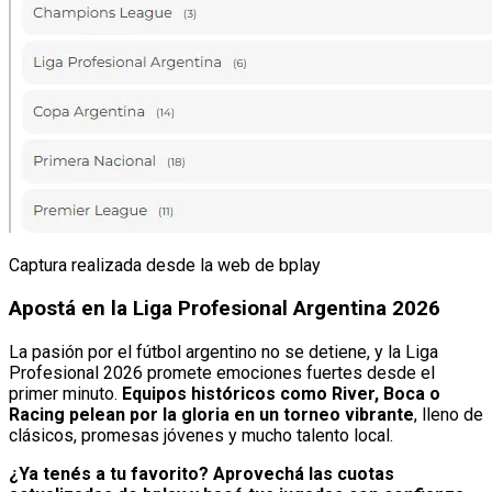
Captura realizada desde la web de bplay
Apostá en la Liga Profesional Argentina 2026
La pasión por el fútbol argentino no se detiene, y la Liga
Profesional 2026 promete emociones fuertes desde el
primer minuto.
Equipos históricos como River, Boca o
Racing pelean por la gloria en un torneo vibrante
, lleno de
clásicos, promesas jóvenes y mucho talento local.
¿Ya tenés a tu favorito? Aprovechá las cuotas