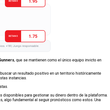
1.95
BETANO
1.75
BETANO
ios. +18 | Juego responsable.
Gunners
, que se mantienen como el único equipo invicto en
buscar un resultado positivo en un territorio históricamente
stas instancias.
stas.
 disponibles para gestionar su dinero dentro de la plataforma.
ros, algo fundamental al seguir pronósticos como estos. Una