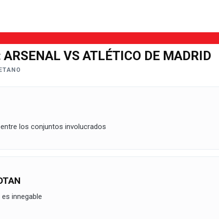
 ARSENAL VS ATLÉTICO DE MADRID
BETANO
entre los conjuntos involucrados
OTAN
 es innegable