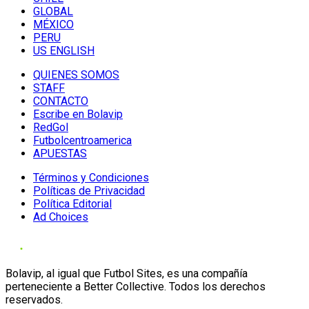
GLOBAL
MÉXICO
PERU
US ENGLISH
QUIENES SOMOS
STAFF
CONTACTO
Escribe en Bolavip
RedGol
Futbolcentroamerica
APUESTAS
Términos y Condiciones
Políticas de Privacidad
Política Editorial
Ad Choices
Bolavip, al igual que Futbol Sites, es una compañía
perteneciente a Better Collective. Todos los derechos
reservados.