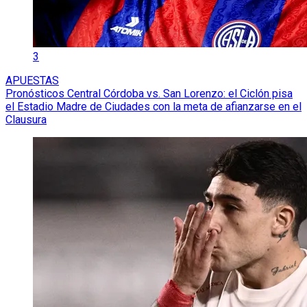
3
APUESTAS
Pronósticos Central Córdoba vs. San Lorenzo: el Ciclón pisa
el Estadio Madre de Ciudades con la meta de afianzarse en el
Clausura