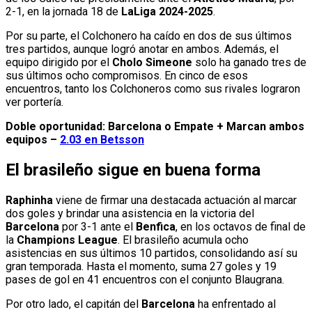
2-1, en la jornada 18 de
LaLiga 2024-2025
.
Por su parte, el Colchonero ha caído en dos de sus últimos
tres partidos, aunque logró anotar en ambos. Además, el
equipo dirigido por el
Cholo Simeone
solo ha ganado tres de
sus últimos ocho compromisos. En cinco de esos
encuentros, tanto los Colchoneros como sus rivales lograron
ver portería.
Doble oportunidad: Barcelona o Empate + Marcan ambos
equipos –
2.03 en Betsson
El brasileño sigue en buena forma
Raphinha
viene de firmar una destacada actuación al marcar
dos goles y brindar una asistencia en la victoria del
Barcelona
por 3-1 ante el
Benfica
, en los octavos de final de
la
Champions League
. El brasileño acumula ocho
asistencias en sus últimos 10 partidos, consolidando así su
gran temporada. Hasta el momento, suma 27 goles y 19
pases de gol en 41 encuentros con el conjunto Blaugrana.
Por otro lado, el capitán del
Barcelona
ha enfrentado al