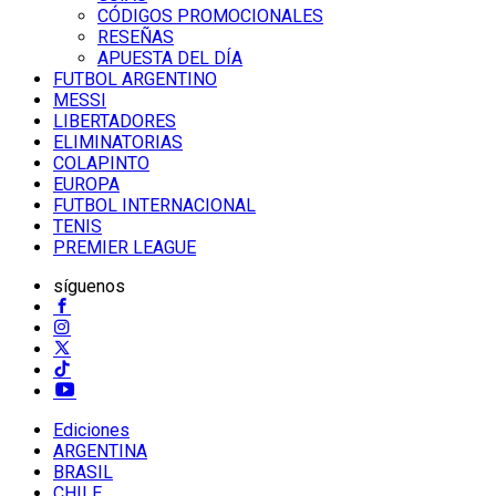
CÓDIGOS PROMOCIONALES
RESEÑAS
APUESTA DEL DÍA
FUTBOL ARGENTINO
MESSI
LIBERTADORES
ELIMINATORIAS
COLAPINTO
EUROPA
FUTBOL INTERNACIONAL
TENIS
PREMIER LEAGUE
síguenos
Ediciones
ARGENTINA
BRASIL
CHILE