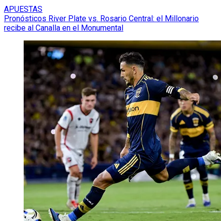
APUESTAS
Pronósticos River Plate vs. Rosario Central: el Millonario
recibe al Canalla en el Monumental