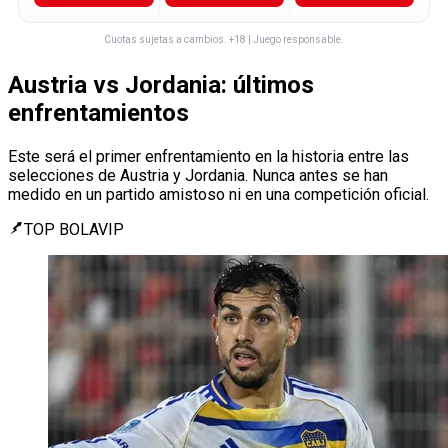
Cuotas sujetas a cambios. +18 | Juego responsable.
Austria vs Jordania: últimos
enfrentamientos
Este será el primer enfrentamiento en la historia entre las
selecciones de Austria y Jordania. Nunca antes se han
medido en un partido amistoso ni en una competición oficial.
TOP BOLAVIP