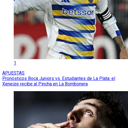
1
APUESTAS
Pronósticos Boca Juniors vs. Estudiantes de La Plata: el
Xeneize recibe al Pincha en La Bombonera