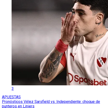
3
APUESTAS
Pronósticos Vélez Sarsfield vs. Independiente: choque de
punteros en Liniers