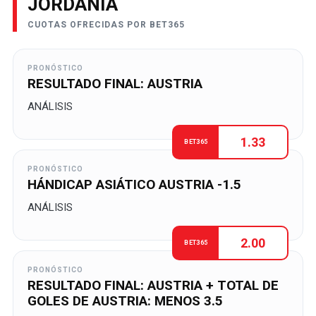
JORDANIA
CUOTAS OFRECIDAS POR BET365
PRONÓSTICO
RESULTADO FINAL: AUSTRIA
ANÁLISIS
1.33
BET365
PRONÓSTICO
HÁNDICAP ASIÁTICO AUSTRIA -1.5
ANÁLISIS
2.00
BET365
PRONÓSTICO
RESULTADO FINAL: AUSTRIA + TOTAL DE
GOLES DE AUSTRIA: MENOS 3.5