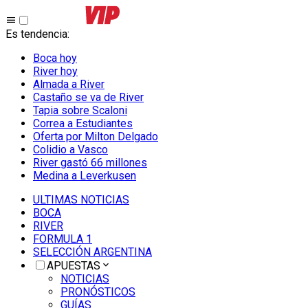
Es tendencia
:
Boca hoy
River hoy
Almada a River
Castaño se va de River
Tapia sobre Scaloni
Correa a Estudiantes
Oferta por Milton Delgado
Colidio a Vasco
River gastó 66 millones
Medina a Leverkusen
ULTIMAS NOTICIAS
BOCA
RIVER
FORMULA 1
SELECCIÓN ARGENTINA
APUESTAS
NOTICIAS
PRONÓSTICOS
GUÍAS