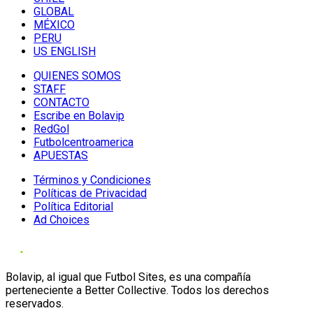
GLOBAL
MÉXICO
PERU
US ENGLISH
QUIENES SOMOS
STAFF
CONTACTO
Escribe en Bolavip
RedGol
Futbolcentroamerica
APUESTAS
Términos y Condiciones
Políticas de Privacidad
Política Editorial
Ad Choices
Bolavip, al igual que Futbol Sites, es una compañía
perteneciente a Better Collective. Todos los derechos
reservados.