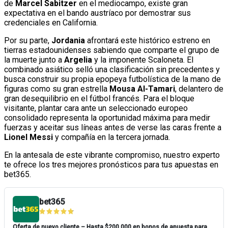
de
Marcel Sabitzer
en el mediocampo, existe gran
expectativa en el bando austríaco por demostrar sus
credenciales en California.
Por su parte,
Jordania
afrontará este histórico estreno en
tierras estadounidenses sabiendo que comparte el grupo de
la muerte junto a
Argelia
y la imponente Scaloneta. El
combinado asiático selló una clasificación sin precedentes y
busca construir su propia epopeya futbolística de la mano de
figuras como su gran estrella
Mousa Al-Tamari
, delantero de
gran desequilibrio en el fútbol francés. Para el bloque
visitante, plantar cara ante un seleccionado europeo
consolidado representa la oportunidad máxima para medir
fuerzas y aceitar sus líneas antes de verse las caras frente a
Lionel Messi
y compañía en la tercera jornada.
En la antesala de este vibrante compromiso, nuestro experto
te ofrece los tres mejores pronósticos para tus apuestas en
bet365.