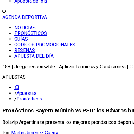
Apuesta del día
AGENDA DEPORTIVA
NOTICIAS
PRONÓSTICOS
GUÍAS
CÓDIGOS PROMOCIONALES
RESEÑAS
APUESTA DEL DÍA
18+ | Juego responsable | Aplican Términos y Condiciones | C
APUESTAS
/
Apuestas
/
Pronósticos
Pronósticos Bayern Múnich vs PSG: los Bávaros b
Bolavip Argentina te presenta los mejores pronósticos deporti
Por
Martin Jiménez Guerra