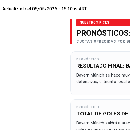
Actualizado el
05/05/2026 - 15:10hs ART
NUESTROS PICKS
PRONÓSTICOS:
CUOTAS OFRECIDAS POR B
PRONÓSTICO
RESULTADO FINAL: 
Bayern Múnich se hace muy 
defensivas, el triunfo local 
PRONÓSTICO
TOTAL DE GOLES DEL
Bayern Múnich saldrá a atac
goles es una opción muy sól