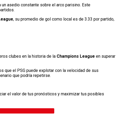
ra un asedio constante sobre el arco parisino. Este
artidos.
League
, su promedio de gol como local es de 3.33 por partido,
eros clubes en la historia de la
Champions League
en superar
ios que el PSG puede explotar con la velocidad de sus
enario que podría repetirse.
ciar el valor de tus pronósticos y maximizar tus posibles