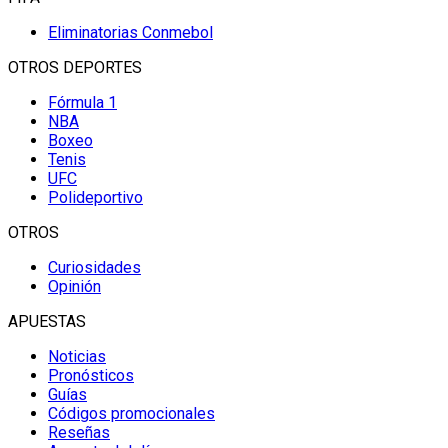
Eliminatorias Conmebol
OTROS DEPORTES
Fórmula 1
NBA
Boxeo
Tenis
UFC
Polideportivo
OTROS
Curiosidades
Opinión
APUESTAS
Noticias
Pronósticos
Guías
Códigos promocionales
Reseñas