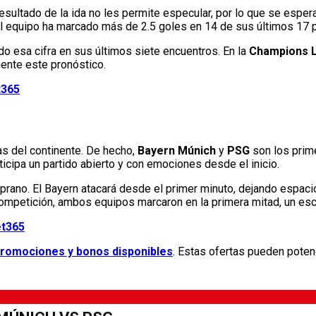
l resultado de la ida no les permite especular, por lo que se espe
l equipo ha marcado más de 2.5 goles en 14 de sus últimos 17 p
 esa cifra en sus últimos siete encuentros. En la
Champions 
mente este pronóstico.
t365
as del continente. De hecho,
Bayern Múnich
y
PSG
son los prim
icipa un partido abierto y con emociones desde el inicio.
prano. El Bayern atacará desde el primer minuto, dejando espac
competición, ambos equipos marcaron en la primera mitad, un esc
et365
romociones y bonos disponibles
. Estas ofertas pueden poten