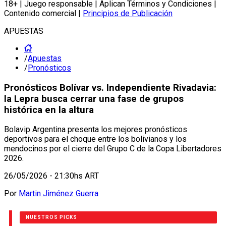
18+ | Juego responsable | Aplican Términos y Condiciones |
Contenido comercial |
Principios de Publicación
APUESTAS
/
Apuestas
/
Pronósticos
Pronósticos Bolívar vs. Independiente Rivadavia:
la Lepra busca cerrar una fase de grupos
histórica en la altura
Bolavip Argentina presenta los mejores pronósticos
deportivos para el choque entre los bolivianos y los
mendocinos por el cierre del Grupo C de la Copa Libertadores
2026.
26/05/2026 - 21:30hs ART
Por
Martin Jiménez Guerra
NUESTROS PICKS