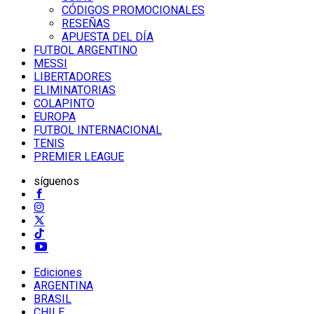
CÓDIGOS PROMOCIONALES
RESEÑAS
APUESTA DEL DÍA
FUTBOL ARGENTINO
MESSI
LIBERTADORES
ELIMINATORIAS
COLAPINTO
EUROPA
FUTBOL INTERNACIONAL
TENIS
PREMIER LEAGUE
síguenos
Ediciones
ARGENTINA
BRASIL
CHILE