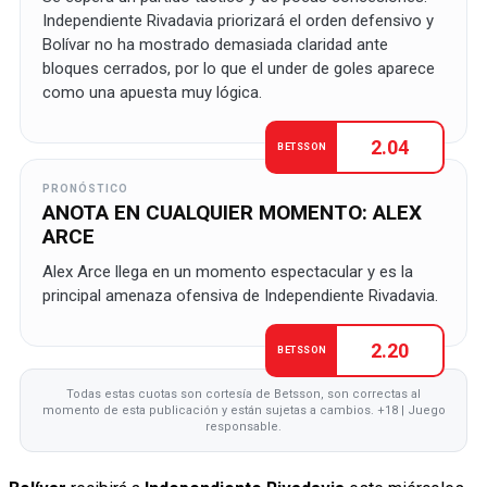
Independiente Rivadavia priorizará el orden defensivo y
Bolívar no ha mostrado demasiada claridad ante
bloques cerrados, por lo que el under de goles aparece
como una apuesta muy lógica.
2.04
BETSSON
PRONÓSTICO
ANOTA EN CUALQUIER MOMENTO: ALEX
ARCE
Alex Arce llega en un momento espectacular y es la
principal amenaza ofensiva de Independiente Rivadavia.
2.20
BETSSON
Todas estas cuotas son cortesía de Betsson, son correctas al
momento de esta publicación y están sujetas a cambios. +18 | Juego
responsable.