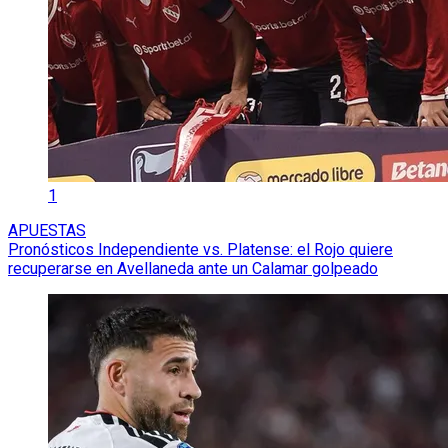
1
APUESTAS
Pronósticos Independiente vs. Platense: el Rojo quiere
recuperarse en Avellaneda ante un Calamar golpeado