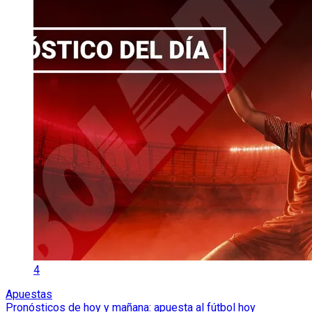
4
Apuestas
Pronósticos de hoy y mañana: apuesta al fútbol hoy