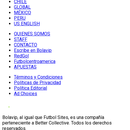
CHILE
GLOBAL
MÉXICO
PERU
US ENGLISH
QUIENES SOMOS
STAFF
CONTACTO
Escribe en Bolavip
RedGol
Futbolcentroamerica
APUESTAS
Términos y Condiciones
Políticas de Privacidad
Política Editorial
Ad Choices
Bolavip, al igual que Futbol Sites, es una compañía
perteneciente a Better Collective. Todos los derechos
reservados.