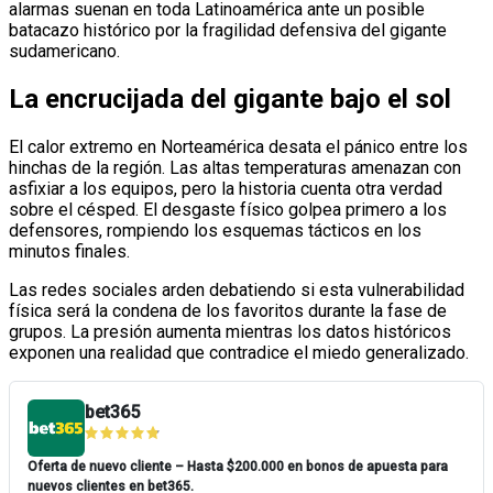
alarmas suenan en toda Latinoamérica ante un posible
batacazo histórico por la fragilidad defensiva del gigante
sudamericano.
La encrucijada del gigante bajo el sol
El calor extremo en Norteamérica desata el pánico entre los
hinchas de la región. Las altas temperaturas amenazan con
asfixiar a los equipos, pero la historia cuenta otra verdad
sobre el césped. El desgaste físico golpea primero a los
defensores, rompiendo los esquemas tácticos en los
minutos finales.
Las redes sociales arden debatiendo si esta vulnerabilidad
física será la condena de los favoritos durante la fase de
grupos. La presión aumenta mientras los datos históricos
exponen una realidad que contradice el miedo generalizado.