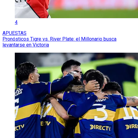
4
APUESTAS
Pronósticos Tigre vs. River Plate: el Millonario busca
levantarse en Victoria