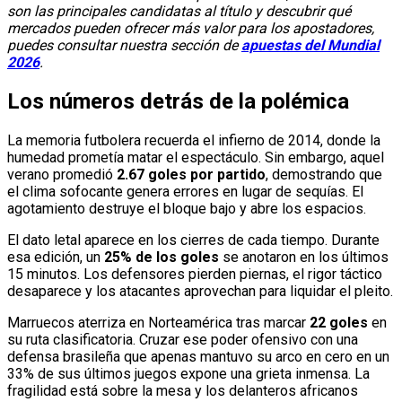
son las principales candidatas al título y descubrir qué
mercados pueden ofrecer más valor para los apostadores,
puedes consultar nuestra sección de
apuestas del Mundial
2026
.
Los números detrás de la polémica
La memoria futbolera recuerda el infierno de 2014, donde la
humedad prometía matar el espectáculo. Sin embargo, aquel
verano promedió
2.67 goles por partido
, demostrando que
el clima sofocante genera errores en lugar de sequías. El
agotamiento destruye el bloque bajo y abre los espacios.
El dato letal aparece en los cierres de cada tiempo. Durante
esa edición, un
25% de los goles
se anotaron en los últimos
15 minutos. Los defensores pierden piernas, el rigor táctico
desaparece y los atacantes aprovechan para liquidar el pleito.
Marruecos aterriza en Norteamérica tras marcar
22 goles
en
su ruta clasificatoria. Cruzar ese poder ofensivo con una
defensa brasileña que apenas mantuvo su arco en cero en un
33% de sus últimos juegos expone una grieta inmensa. La
fragilidad está sobre la mesa y los delanteros africanos