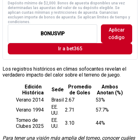
Los registros históricos en climas sofocantes revelan el
verdadero impacto del calor sobre el terreno de juego.
Edición
Promedio
Ambos
Sede
Histórica
de Goles
Anotan (%)
Verano 2014
Brasil
2.67
53%
EE.
Verano 1994
2.71
57.7%
UU.
Torneo de
EE.
3.10
44%
Clubes 2025
UU.
Para tener una visión más amplia del torneo, conocer cuáles