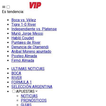
Es tendencia
:
Boca vs. Vélez
Tigre 1-0 River
Independiente vs. Platense
Murió Jorge Messi
Habló Coudet
Puntajes de River
Denuncia de Otamendi
Aníbal Moreno apuntado
Posteo Almada
Firmó Almada
ULTIMAS NOTICIAS
BOCA
RIVER
FORMULA 1
SELECCIÓN ARGENTINA
APUESTAS
NOTICIAS
PRONÓSTICOS
GUÍAS