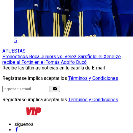
5
APUESTAS
Pronósticos Boca Juniors vs. Vélez Sarsfield: el Xeneize
recibe al Fortín en el Tomás Adolfo Ducó
Recibe las últimas noticias en tu casilla de E-mail
Registrarse implica aceptar los
Términos y Condiciones
Registrarse implica aceptar los
Términos y Condiciones
síguenos