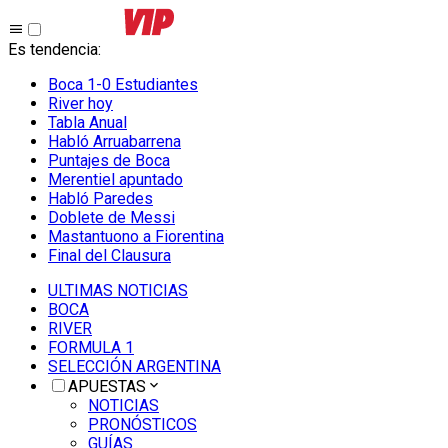
Es tendencia
:
Boca 1-0 Estudiantes
River hoy
Tabla Anual
Habló Arruabarrena
Puntajes de Boca
Merentiel apuntado
Habló Paredes
Doblete de Messi
Mastantuono a Fiorentina
Final del Clausura
ULTIMAS NOTICIAS
BOCA
RIVER
FORMULA 1
SELECCIÓN ARGENTINA
APUESTAS
NOTICIAS
PRONÓSTICOS
GUÍAS