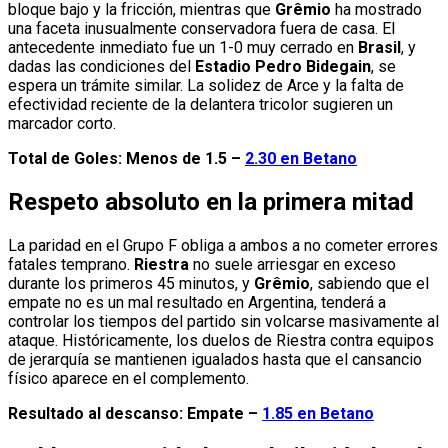
bloque bajo y la fricción, mientras que
Grêmio
ha mostrado
una faceta inusualmente conservadora fuera de casa. El
antecedente inmediato fue un 1-0 muy cerrado en
Brasil
, y
dadas las condiciones del
Estadio Pedro Bidegain
, se
espera un trámite similar. La solidez de Arce y la falta de
efectividad reciente de la delantera tricolor sugieren un
marcador corto.
Total de Goles: Menos de 1.5 –
2.30 en Betano
Respeto absoluto en la primera mitad
La paridad en el Grupo F obliga a ambos a no cometer errores
fatales temprano.
Riestra
no suele arriesgar en exceso
durante los primeros 45 minutos, y
Grêmio
, sabiendo que el
empate no es un mal resultado en Argentina, tenderá a
controlar los tiempos del partido sin volcarse masivamente al
ataque. Históricamente, los duelos de Riestra contra equipos
de jerarquía se mantienen igualados hasta que el cansancio
físico aparece en el complemento.
Resultado al descanso: Empate –
1.85 en Betano