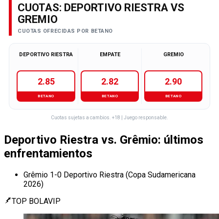
CUOTAS: DEPORTIVO RIESTRA VS
GREMIO
CUOTAS OFRECIDAS POR BETANO
DEPORTIVO RIESTRA
EMPATE
GREMIO
2.85
2.82
2.90
BETANO
BETANO
BETANO
Cuotas sujetas a cambios. +18 | Juego responsable.
Deportivo Riestra vs. Grêmio: últimos
enfrentamientos
Grêmio 1-0 Deportivo Riestra (Copa Sudamericana
2026)
TOP BOLAVIP