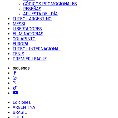
CÓDIGOS PROMOCIONALES
RESEÑAS
APUESTA DEL DÍA
FUTBOL ARGENTINO
MESSI
LIBERTADORES
ELIMINATORIAS
COLAPINTO
EUROPA
FUTBOL INTERNACIONAL
TENIS
PREMIER LEAGUE
síguenos
Ediciones
ARGENTINA
BRASIL
CHILE