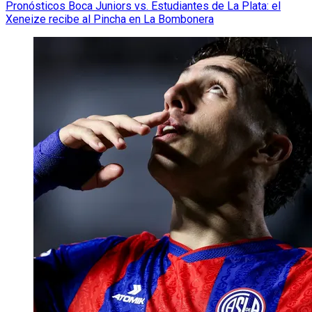
Pronósticos Boca Juniors vs. Estudiantes de La Plata: el
Xeneize recibe al Pincha en La Bombonera