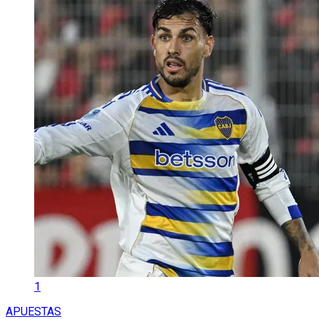
1
APUESTAS