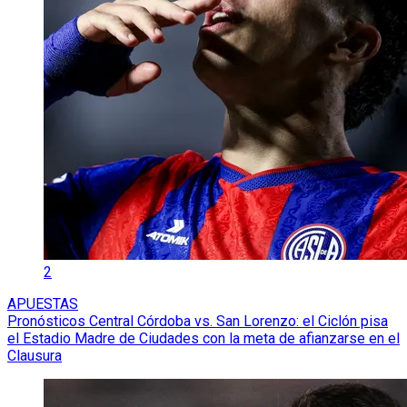
2
APUESTAS
Pronósticos Central Córdoba vs. San Lorenzo: el Ciclón pisa
el Estadio Madre de Ciudades con la meta de afianzarse en el
Clausura