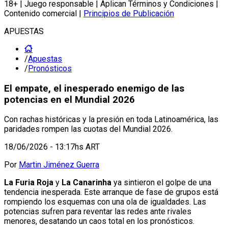
18+ | Juego responsable | Aplican Términos y Condiciones |
Contenido comercial |
Principios de Publicación
APUESTAS
/
Apuestas
/
Pronósticos
El empate, el inesperado enemigo de las
potencias en el Mundial 2026
Con rachas históricas y la presión en toda Latinoamérica, las
paridades rompen las cuotas del Mundial 2026.
18/06/2026 - 13:17hs ART
Por
Martin Jiménez Guerra
La Furia Roja
y
La Canarinha
ya sintieron el golpe de una
tendencia inesperada. Este arranque de fase de grupos está
rompiendo los esquemas con una ola de igualdades. Las
potencias sufren para reventar las redes ante rivales
menores, desatando un caos total en los pronósticos.