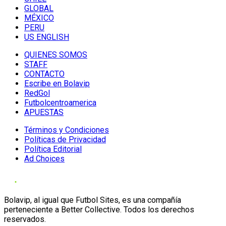
GLOBAL
MÉXICO
PERU
US ENGLISH
QUIENES SOMOS
STAFF
CONTACTO
Escribe en Bolavip
RedGol
Futbolcentroamerica
APUESTAS
Términos y Condiciones
Políticas de Privacidad
Política Editorial
Ad Choices
Bolavip, al igual que Futbol Sites, es una compañía
perteneciente a Better Collective. Todos los derechos
reservados.