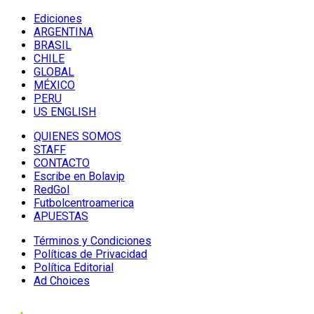
Ediciones
ARGENTINA
BRASIL
CHILE
GLOBAL
MÉXICO
PERU
US ENGLISH
QUIENES SOMOS
STAFF
CONTACTO
Escribe en Bolavip
RedGol
Futbolcentroamerica
APUESTAS
Términos y Condiciones
Políticas de Privacidad
Política Editorial
Ad Choices