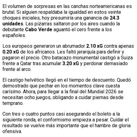
El volumen de sorpresas en las canchas norteamericanas es
brutal. Si alguien respaldaba la igualdad en estos veinte
choques iniciales, hoy presumiría una ganancia de
24.3
unidades
. Las pizarras saltaron por los aires cuando la
debutante
Cabo Verde
aguantó el cero frente a los
españoles.
Los europeos generaron un abrumador
2.10 xG
contra apenas
0.20 xG
de los africanos. Les faltó jerarquía para definir y
pagaron el precio. Otro batacazo monumental castigó a Suiza
frente a Qatar tras acumular
3.20 xG
y perdonar demasiado
frente al arco.
El castigo helvético llegó en el tiempo de descuento. Quedó
demostrado que pechar en los momentos clave cuesta
carísimo. Ahora, para llegar a la final del Mundial 2026 se
necesitan ocho juegos, obligando a cuidar piernas desde
temprano.
Con tres o cuatro puntos casi asegurando el boleto a la
siguiente ronda, el conformismo empieza a pesar. Cuidar el
resultado se vuelve más importante que el hambre de gloria
ofensiva.