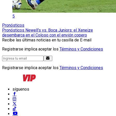
5
Pronósticos
Pronósticos Newell’s vs. Boca Juniors: el Xeneize
desembarca en el Coloso con el envión copero
Recibe las últimas noticias en tu casilla de E-mail
Registrarse implica aceptar los
Términos y Condiciones
Registrarse implica aceptar los
Términos y Condiciones
síguenos