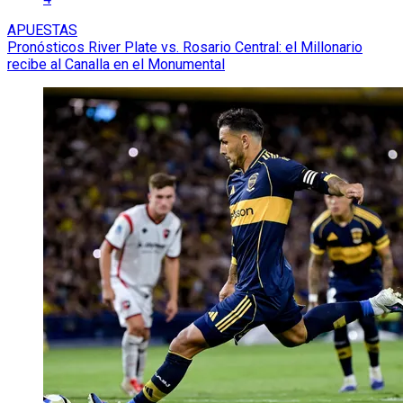
APUESTAS
Pronósticos River Plate vs. Rosario Central: el Millonario
recibe al Canalla en el Monumental