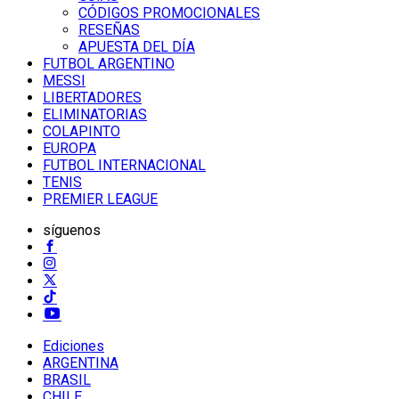
CÓDIGOS PROMOCIONALES
RESEÑAS
APUESTA DEL DÍA
FUTBOL ARGENTINO
MESSI
LIBERTADORES
ELIMINATORIAS
COLAPINTO
EUROPA
FUTBOL INTERNACIONAL
TENIS
PREMIER LEAGUE
síguenos
Ediciones
ARGENTINA
BRASIL
CHILE