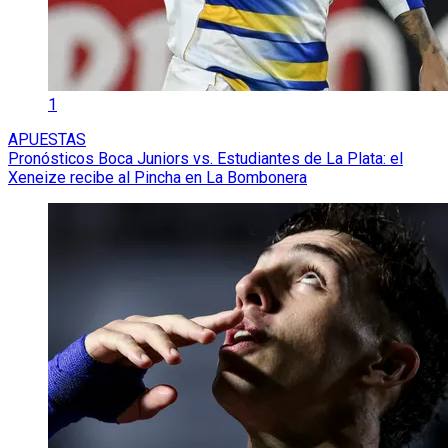
1
APUESTAS
Pronósticos Boca Juniors vs. Estudiantes de La Plata: el
Xeneize recibe al Pincha en La Bombonera