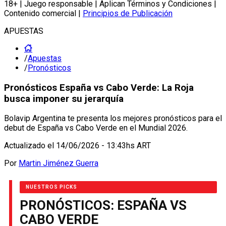
18+ | Juego responsable | Aplican Términos y Condiciones |
Contenido comercial |
Principios de Publicación
APUESTAS
/
Apuestas
/
Pronósticos
Pronósticos España vs Cabo Verde: La Roja
busca imponer su jerarquía
Bolavip Argentina te presenta los mejores pronósticos para el
debut de España vs Cabo Verde en el Mundial 2026.
Actualizado el
14/06/2026 - 13:43hs ART
Por
Martin Jiménez Guerra
NUESTROS PICKS
PRONÓSTICOS: ESPAÑA VS
CABO VERDE