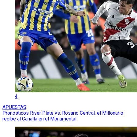
4
APUESTAS
Pronósticos River Plate vs. Rosario Central: el Millonario
recibe al Canalla en el Monumental