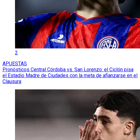
2
APUESTAS
Pronósticos Central Córdoba vs. San Lorenzo: el Ciclón pisa
el Estadio Madre de Ciudades con la meta de afianzarse en el
Clausura