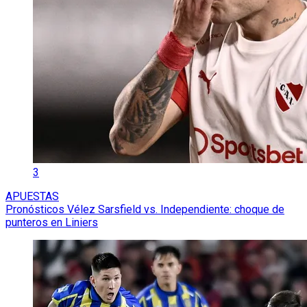
3
APUESTAS
Pronósticos Vélez Sarsfield vs. Independiente: choque de
punteros en Liniers