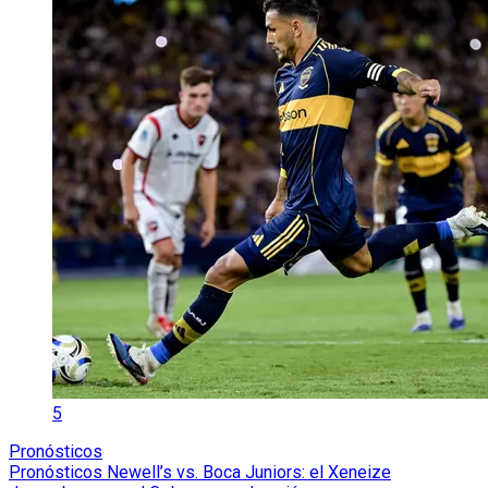
5
Pronósticos
Pronósticos Newell’s vs. Boca Juniors: el Xeneize