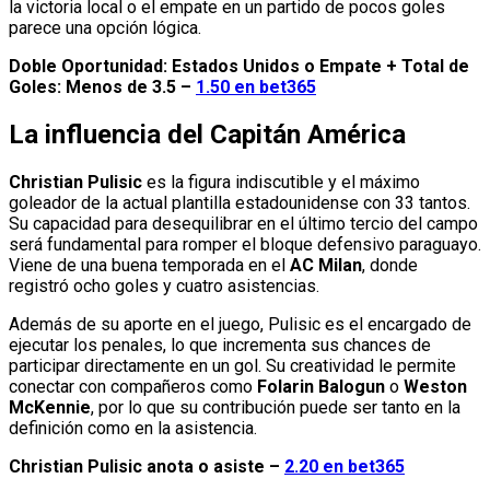
la victoria local o el empate en un partido de pocos goles
parece una opción lógica.
Doble Oportunidad: Estados Unidos o Empate + Total de
Goles: Menos de 3.5 –
1.50 en
bet365
La influencia del Capitán América
Christian Pulisic
es la figura indiscutible y el máximo
goleador de la actual plantilla estadounidense con 33 tantos.
Su capacidad para desequilibrar en el último tercio del campo
será fundamental para romper el bloque defensivo paraguayo.
Viene de una buena temporada en el
AC Milan
, donde
registró ocho goles y cuatro asistencias.
Además de su aporte en el juego, Pulisic es el encargado de
ejecutar los penales, lo que incrementa sus chances de
participar directamente en un gol. Su creatividad le permite
conectar con compañeros como
Folarin Balogun
o
Weston
McKennie
, por lo que su contribución puede ser tanto en la
definición como en la asistencia.
Christian Pulisic anota o asiste –
2.20 en
bet365