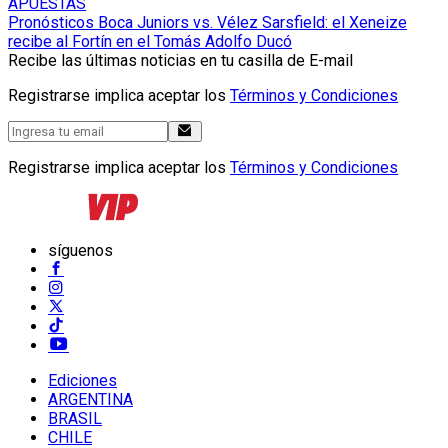
APUESTAS
Pronósticos Boca Juniors vs. Vélez Sarsfield: el Xeneize
recibe al Fortín en el Tomás Adolfo Ducó
Recibe las últimas noticias en tu casilla de E-mail
Registrarse implica aceptar los
Términos y Condiciones
Registrarse implica aceptar los
Términos y Condiciones
síguenos
Ediciones
ARGENTINA
BRASIL
CHILE