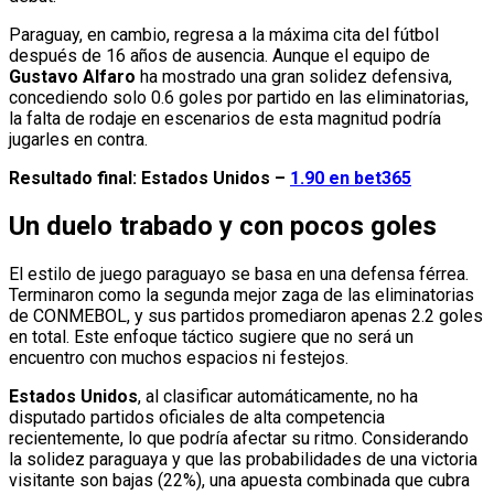
Paraguay, en cambio, regresa a la máxima cita del fútbol
después de 16 años de ausencia. Aunque el equipo de
Gustavo Alfaro
ha mostrado una gran solidez defensiva,
concediendo solo 0.6 goles por partido en las eliminatorias,
la falta de rodaje en escenarios de esta magnitud podría
jugarles en contra.
Resultado final: Estados Unidos –
1.90 en bet365
Un duelo trabado y con pocos goles
El estilo de juego paraguayo se basa en una defensa férrea.
Terminaron como la segunda mejor zaga de las eliminatorias
de CONMEBOL, y sus partidos promediaron apenas 2.2 goles
en total. Este enfoque táctico sugiere que no será un
encuentro con muchos espacios ni festejos.
Estados Unidos
, al clasificar automáticamente, no ha
disputado partidos oficiales de alta competencia
recientemente, lo que podría afectar su ritmo. Considerando
la solidez paraguaya y que las probabilidades de una victoria
visitante son bajas (22%), una apuesta combinada que cubra