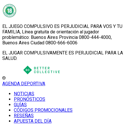
EL JUEGO COMPULSIVO ES PERJUDICIAL PARA VOS Y TU
FAMILIA, Línea gratuita de orientación al jugador
problemático: Buenos Aires Provincia 0800-444-4000,
Buenos Aires Ciudad 0800-666-6006
EL JUGAR COMPULSIVAMENTE ES PERJUDICIAL PARA LA
SALUD.
AGENDA DEPORTIVA
NOTICIAS
PRONÓSTICOS
GUÍAS
CÓDIGOS PROMOCIONALES
RESEÑAS
APUESTA DEL DÍA