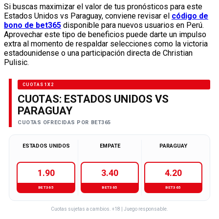
Si buscas maximizar el valor de tus pronósticos para este
Estados Unidos vs Paraguay, conviene revisar el
código de
bono de
bet365
disponible para nuevos usuarios en Perú.
Aprovechar este tipo de beneficios puede darte un impulso
extra al momento de respaldar selecciones como la victoria
estadounidense o una participación directa de Christian
Pulisic.
CUOTAS 1X2
CUOTAS: ESTADOS UNIDOS VS
PARAGUAY
CUOTAS OFRECIDAS POR BET365
ESTADOS UNIDOS
EMPATE
PARAGUAY
1.90
3.40
4.20
BET365
BET365
BET365
Cuotas sujetas a cambios. +18 | Juego responsable.