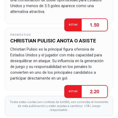
una combinación de doble oportunidad para Estados
Unidos y menos de 3.5 goles aparece como una
alternativa atractiva.
1.50
BET365
PRONÓSTICO
CHRISTIAN PULISIC ANOTA O ASISTE
Christian Pulisic es la principal figura ofensiva de
Estados Unidos y el jugador con más capacidad para
desequilibrar en ataque. Su influencia en la generación
de juego y su responsabilidad en los penales lo
convierten en uno de los principales candidatos a
participar directamente en un gol.
2.20
BET365
Todas estas cuotas son cortesía de bet365, son correctas al momento
de esta publicación y están sujetas a cambios. +18 | Juego
responsable.