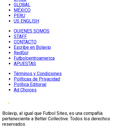
GLOBAL
MÉXICO
PERU
US ENGLISH
QUIENES SOMOS
STAFF
CONTACTO
Escribe en Bolavip
RedGol
Futbolcentroamerica
APUESTAS
Términos y Condiciones
Políticas de Privacidad
Política Editorial
Ad Choices
Bolavip, al igual que Futbol Sites, es una compañía
perteneciente a Better Collective. Todos los derechos
reservados.