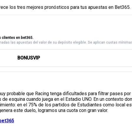
ofrece los tres mejores pronósticos para tus apuestas en Bet365.
y probable que Racing tenga dificultades para filtrar pases por e
ros de esquina cuando juega en el Estadio UNO. En un contexto 
imiento: en el 75% de los partidos de Estudiantes como local es
enera este duelo, logramos una cuota con gran valor.
 bet365