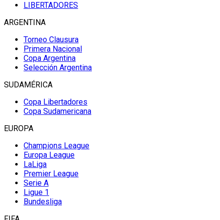
LIBERTADORES
ARGENTINA
Torneo Clausura
Primera Nacional
Copa Argentina
Selección Argentina
SUDAMÉRICA
Copa Libertadores
Copa Sudamericana
EUROPA
Champions League
Europa League
LaLiga
Premier League
Serie A
Ligue 1
Bundesliga
FIFA