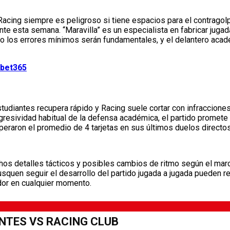
 Racing siempre es peligroso si tiene espacios para el contragol
nte esta semana. “Maravilla” es un especialista en fabricar juga
 o los errores mínimos serán fundamentales, y el delantero aca
 bet365
tudiantes recupera rápido y Racing suele cortar con infraccione
esividad habitual de la defensa académica, el partido promete se
raron el promedio de 4 tarjetas en sus últimos duelos directos,
chos detalles tácticos y posibles cambios de ritmo según el mar
squen seguir el desarrollo del partido jugada a jugada pueden 
dor en cualquier momento.
NTES VS RACING CLUB