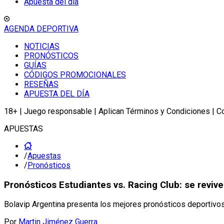
Apuesta del día
AGENDA DEPORTIVA
NOTICIAS
PRONÓSTICOS
GUÍAS
CÓDIGOS PROMOCIONALES
RESEÑAS
APUESTA DEL DÍA
18+ | Juego responsable | Aplican Términos y Condiciones | C
APUESTAS
/
Apuestas
/
Pronósticos
Pronósticos Estudiantes vs. Racing Club: se revive 
Bolavip Argentina presenta los mejores pronósticos deportivos 
Por
Martin Jiménez Guerra