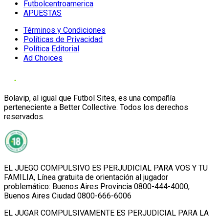
Futbolcentroamerica
APUESTAS
Términos y Condiciones
Políticas de Privacidad
Política Editorial
Ad Choices
Bolavip, al igual que Futbol Sites, es una compañía
perteneciente a Better Collective. Todos los derechos
reservados.
EL JUEGO COMPULSIVO ES PERJUDICIAL PARA VOS Y TU
FAMILIA, Línea gratuita de orientación al jugador
problemático: Buenos Aires Provincia 0800-444-4000,
Buenos Aires Ciudad 0800-666-6006
EL JUGAR COMPULSIVAMENTE ES PERJUDICIAL PARA LA