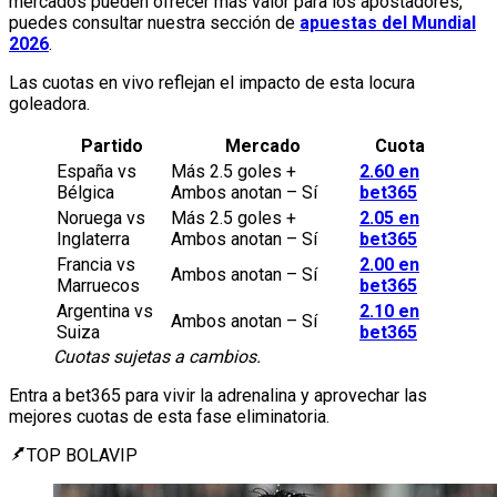
mercados pueden ofrecer más valor para los apostadores,
puedes consultar nuestra sección de
apuestas del Mundial
2026
.
Las cuotas en vivo reflejan el impacto de esta locura
goleadora.
Partido
Mercado
Cuota
España vs
Más 2.5 goles +
2.60 en
Bélgica
Ambos anotan – Sí
bet365
Noruega vs
Más 2.5 goles +
2.05 en
Inglaterra
Ambos anotan – Sí
bet365
Francia vs
2.00 en
Ambos anotan – Sí
Marruecos
bet365
Argentina vs
2.10 en
Ambos anotan – Sí
Suiza
bet365
Cuotas sujetas a cambios.
Entra a bet365 para vivir la adrenalina y aprovechar las
mejores cuotas de esta fase eliminatoria.
TOP BOLAVIP