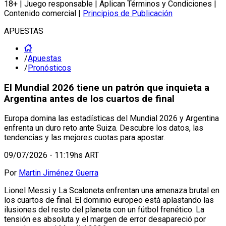
18+ | Juego responsable | Aplican Términos y Condiciones |
Contenido comercial |
Principios de Publicación
APUESTAS
/
Apuestas
/
Pronósticos
El Mundial 2026 tiene un patrón que inquieta a
Argentina antes de los cuartos de final
Europa domina las estadísticas del Mundial 2026 y Argentina
enfrenta un duro reto ante Suiza. Descubre los datos, las
tendencias y las mejores cuotas para apostar.
09/07/2026 - 11:19hs ART
Por
Martin Jiménez Guerra
Lionel Messi y La Scaloneta enfrentan una amenaza brutal en
los cuartos de final. El dominio europeo está aplastando las
ilusiones del resto del planeta con un fútbol frenético. La
tensión es absoluta y el margen de error desapareció por