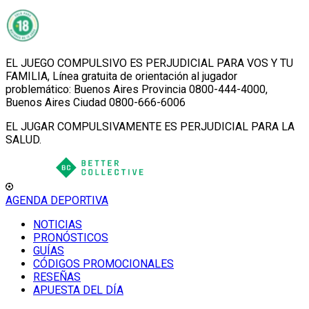
EL JUEGO COMPULSIVO ES PERJUDICIAL PARA VOS Y TU
FAMILIA, Línea gratuita de orientación al jugador
problemático: Buenos Aires Provincia 0800-444-4000,
Buenos Aires Ciudad 0800-666-6006
EL JUGAR COMPULSIVAMENTE ES PERJUDICIAL PARA LA
SALUD.
AGENDA DEPORTIVA
NOTICIAS
PRONÓSTICOS
GUÍAS
CÓDIGOS PROMOCIONALES
RESEÑAS
APUESTA DEL DÍA