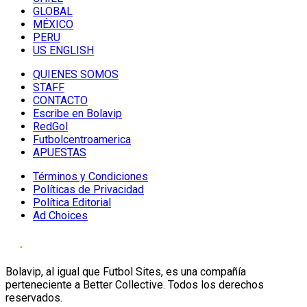
GLOBAL
MÉXICO
PERU
US ENGLISH
QUIENES SOMOS
STAFF
CONTACTO
Escribe en Bolavip
RedGol
Futbolcentroamerica
APUESTAS
Términos y Condiciones
Políticas de Privacidad
Política Editorial
Ad Choices
Bolavip, al igual que Futbol Sites, es una compañía
perteneciente a Better Collective. Todos los derechos
reservados.