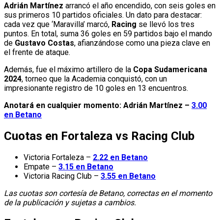
Adrián Martínez
arrancó el año encendido, con seis goles en
sus primeros 10 partidos oficiales. Un dato para destacar:
cada vez que ‘Maravilla’ marcó,
Racing
se llevó los tres
puntos. En total, suma 36 goles en 59 partidos bajo el mando
de
Gustavo Costas
, afianzándose como una pieza clave en
el frente de ataque.
Además, fue el máximo artillero de la
Copa Sudamericana
2024
, torneo que la Academia conquistó, con un
impresionante registro de 10 goles en 13 encuentros.
Anotará en cualquier momento: Adrián Martínez –
3.00
en Betano
Cuotas en Fortaleza vs Racing Club
Victoria Fortaleza –
2.22 en Betano
Empate –
3.15 en Betano
Victoria Racing Club –
3.55 en Betano
Las cuotas son cortesía de Betano, correctas en el momento
de la publicación y sujetas a cambios.