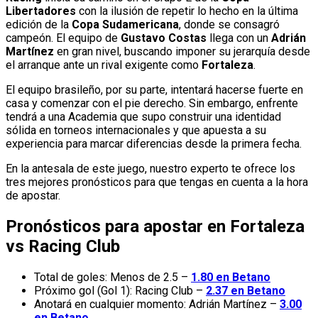
Libertadores
con la ilusión de repetir lo hecho en la última
edición de la
Copa Sudamericana
, donde se consagró
campeón. El equipo de
Gustavo Costas
llega con un
Adrián
Martínez
en gran nivel, buscando imponer su jerarquía desde
el arranque ante un rival exigente como
Fortaleza
.
El equipo brasileño, por su parte, intentará hacerse fuerte en
casa y comenzar con el pie derecho. Sin embargo, enfrente
tendrá a una Academia que supo construir una identidad
sólida en torneos internacionales y que apuesta a su
experiencia para marcar diferencias desde la primera fecha.
En la antesala de este juego, nuestro experto te ofrece los
tres mejores pronósticos para que tengas en cuenta a la hora
de apostar.
Pronósticos para apostar en Fortaleza
vs Racing Club
Total de goles: Menos de 2.5 –
1.80 en Betano
Próximo gol (Gol 1): Racing Club –
2.37 en Betano
Anotará en cualquier momento: Adrián Martínez –
3.00
en Betano