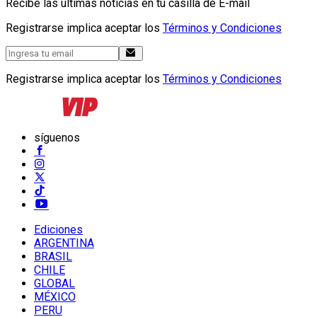
Recibe las últimas noticias en tu casilla de E-mail
Registrarse implica aceptar los
Términos y Condiciones
Registrarse implica aceptar los
Términos y Condiciones
síguenos
Ediciones
ARGENTINA
BRASIL
CHILE
GLOBAL
MÉXICO
PERU