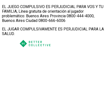
EL JUEGO COMPULSIVO ES PERJUDICIAL PARA VOS Y TU
FAMILIA, Línea gratuita de orientación al jugador
problemático: Buenos Aires Provincia 0800-444-4000,
Buenos Aires Ciudad 0800-666-6006
EL JUGAR COMPULSIVAMENTE ES PERJUDICIAL PARA LA
SALUD.