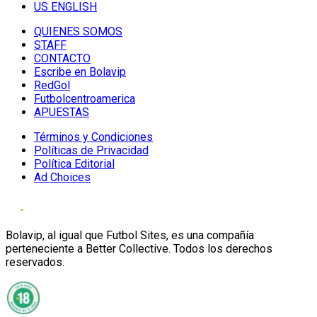
US ENGLISH
QUIENES SOMOS
STAFF
CONTACTO
Escribe en Bolavip
RedGol
Futbolcentroamerica
APUESTAS
Términos y Condiciones
Políticas de Privacidad
Política Editorial
Ad Choices
Bolavip, al igual que Futbol Sites, es una compañía
perteneciente a Better Collective. Todos los derechos
reservados.