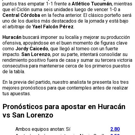
puntos tras empatar 1-1 frente a
Atlético Tucumán
, mientras
que el Ciclón suma seis unidades luego de vencer 1-0 a
Central Córdoba
en la fecha anterior. El clásico porteño será
uno de los duelos más destacados de la jornada y está bajo
el arbitraje de
Yael Falcón Pérez
.
Huracán
buscará imponer su localía y mejorar su producción
ofensiva, apoyándose en el buen momento de figuras clave
como
Jordy Caicedo
, que llegó al torneo con un fuerte
impacto.
San Lorenzo
, por su parte, intentará consolidar su
rendimiento positivo fuera de casa y sumar su tercera victoria
consecutiva para mantenerse cerca de los primeros puestos
de la tabla.
En la previa del partido, nuestro analista te presenta los tres
mejores pronósticos para que contemples antes de realizar
tus apuestas.
Pronósticos para apostar en Huracán
vs San Lorenzo
Ambos equipos anotan: Sí
2.80