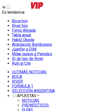
Es tendencia
:
Boca hoy
River hoy
Firmó Almada
Tabla anual
Habló Úbeda
Ampliación Bombonera
Juanfer a DIM
Milan quiere a Paredes
XI de lujo de River
Rulli al City
ULTIMAS NOTICIAS
BOCA
RIVER
FORMULA 1
SELECCIÓN ARGENTINA
APUESTAS
NOTICIAS
PRONÓSTICOS
GUÍAS