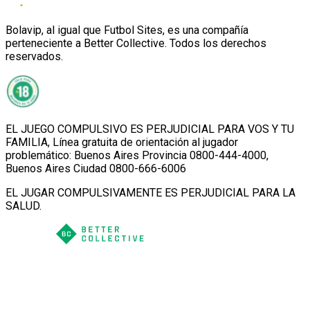
Bolavip, al igual que Futbol Sites, es una compañía
perteneciente a Better Collective. Todos los derechos
reservados.
EL JUEGO COMPULSIVO ES PERJUDICIAL PARA VOS Y TU
FAMILIA, Línea gratuita de orientación al jugador
problemático: Buenos Aires Provincia 0800-444-4000,
Buenos Aires Ciudad 0800-666-6006
EL JUGAR COMPULSIVAMENTE ES PERJUDICIAL PARA LA
SALUD.