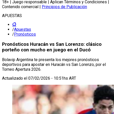
18+ | Juego responsable | Aplican Términos y Condiciones |
Contenido comercial |
Principios de Publicación
APUESTAS
/
Apuestas
/
Pronósticos
Pronósticos Huracán vs San Lorenzo: clásico
porteño con mucho en juego en el Ducó
Bolavip Argentina te presenta los mejores pronósticos
deportivos para apostar en Huracán vs San Lorenzo, por el
Torneo Apertura 2026.
Actualizado el
07/02/2026 - 10:51hs ART