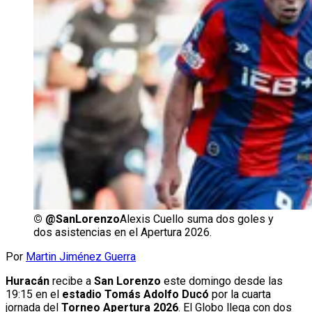
©
@SanLorenzo
Alexis Cuello suma dos goles y
dos asistencias en el Apertura 2026.
Por
Martin Jiménez Guerra
Huracán
recibe a
San Lorenzo
este domingo desde las
19:15 en el
estadio Tomás Adolfo Ducó
por la cuarta
jornada del
Torneo Apertura 2026
. El Globo llega con dos