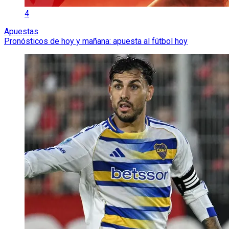
4
Apuestas
Pronósticos de hoy y mañana: apuesta al fútbol hoy