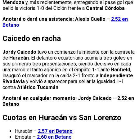
Mendoza
y, más recientemente, entregando el pase gol que
selló la victoria 1-0 del Ciclón frente a
Central Córdoba
.
Anotará o dará una asistencia: Alexis Cuello –
2.52 en
Betano
Caicedo en racha
Jordy Caicedo
tuvo un comienzo fulminante con la camiseta
de
Huracán
. El delantero ecuatoriano acumula tres goles en
sus primeras tres presentaciones, siendo decisivo en cada
una: marcó el tanto agónico en el empate 1-1 ante
Banfield
,
inauguró el marcador en la caída 2-1 frente a
Independiente
Rivadavia
y volvió a aparecer para sellar la igualdad 1-1
contra
Atlético Tucumán
.
Anotará en cualquier momento: Jordy Caicedo – 2.52 en
Betano
Cuotas en Huracán vs San Lorenzo
Huracán –
2.57 en Betano
Empate –
2.60 en Betano