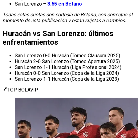
San Lorenzo –
3.65 en Betano
Todas estas cuotas son cortesía de Betano, son correctas al
momento de esta publicación y están sujetas a cambios.
Huracán vs San Lorenzo: últimos
enfrentamientos
San Lorenzo 0-0 Huracán (Torneo Clausura 2025)
Huracán 2-0 San Lorenzo (Torneo Apertura 2025)
San Lorenzo 1-1 Huracán (Liga Profesional 2024)
Huracán 0-0 San Lorenzo (Copa de la Liga 2024)
San Lorenzo 1-1 Huracán (Copa de la Liga 2023)
TOP BOLAVIP