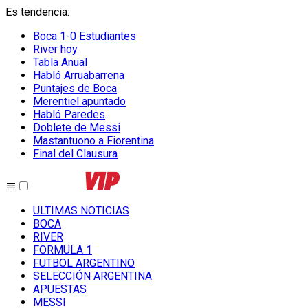
Es tendencia
:
Boca 1-0 Estudiantes
River hoy
Tabla Anual
Habló Arruabarrena
Puntajes de Boca
Merentiel apuntado
Habló Paredes
Doblete de Messi
Mastantuono a Fiorentina
Final del Clausura
ULTIMAS NOTICIAS
BOCA
RIVER
FORMULA 1
FUTBOL ARGENTINO
SELECCIÓN ARGENTINA
APUESTAS
MESSI