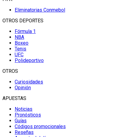
Eliminatorias Conmebol
OTROS DEPORTES
Fórmula 1
NBA
Boxeo
Tenis
UFC
Polideportivo
OTROS
Curiosidades
Opinión
APUESTAS
Noticias
Pronósticos
Guías
Códigos promocionales
Reseñas