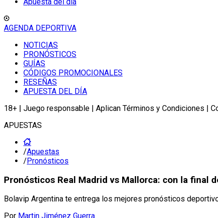
Apuesta del día
AGENDA DEPORTIVA
NOTICIAS
PRONÓSTICOS
GUÍAS
CÓDIGOS PROMOCIONALES
RESEÑAS
APUESTA DEL DÍA
18+ | Juego responsable | Aplican Términos y Condiciones | C
APUESTAS
/
Apuestas
/
Pronósticos
Pronósticos Real Madrid vs Mallorca: con la final 
Bolavip Argentina te entrega los mejores pronósticos deportivo
Por
Martin Jiménez Guerra