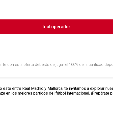
 este entre Real Madrid y Mallorca, te invitamos a explorar nu
a en los mejores partidos del fútbol internacional. ¡Prepárate pa