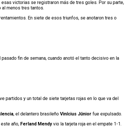
esas victorias se registraron más de tres goles. Por su parte,
ó al menos tres tantos.
ntamientos. En siete de esos triunfos, se anotaron tres o
 pasado fin de semana, cuando anotó el tanto decisivo en la
e partidos y un total de siete tarjetas rojas en lo que va del
lencia
, el delantero brasileño
Vinícius Júnior
fue expulsado.
 este año,
Ferland Mendy
vio la tarjeta roja en el empate 1-1.