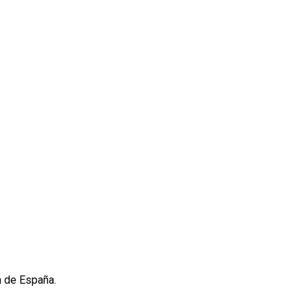
a de España.