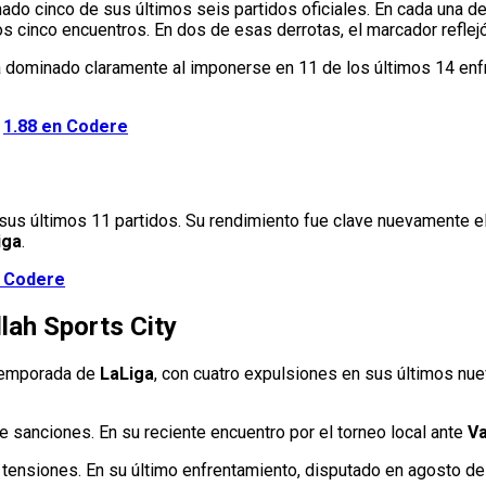
o cinco de sus últimos seis partidos oficiales. En cada una de 
os cinco encuentros. En dos de esas derrotas, el marcador reflej
 dominado claramente al imponerse en 11 de los últimos 14 enfre
–
1.88 en Codere
us últimos 11 partidos. Su rendimiento fue clave nuevamente el
iga
.
n Codere
llah Sports City
 temporada de
LaLiga
, con cuatro expulsiones en sus últimos nuev
e sanciones. En su reciente encuentro por el torneo local ante
Va
tensiones. En su último enfrentamiento, disputado en agosto de