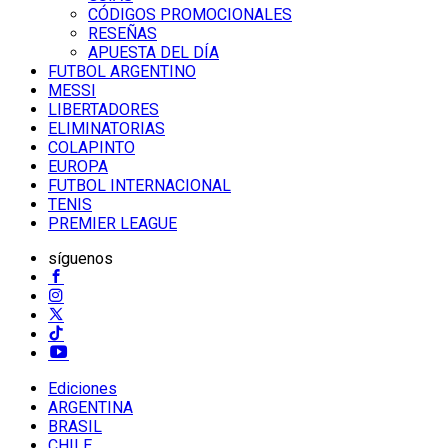
CÓDIGOS PROMOCIONALES
RESEÑAS
APUESTA DEL DÍA
FUTBOL ARGENTINO
MESSI
LIBERTADORES
ELIMINATORIAS
COLAPINTO
EUROPA
FUTBOL INTERNACIONAL
TENIS
PREMIER LEAGUE
síguenos
Ediciones
ARGENTINA
BRASIL
CHILE