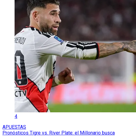
4
APUESTAS
Pronósticos Tigre vs. River Plate: el Millonario busca