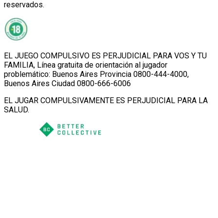
reservados.
EL JUEGO COMPULSIVO ES PERJUDICIAL PARA VOS Y TU
FAMILIA, Línea gratuita de orientación al jugador
problemático: Buenos Aires Provincia 0800-444-4000,
Buenos Aires Ciudad 0800-666-6006
EL JUGAR COMPULSIVAMENTE ES PERJUDICIAL PARA LA
SALUD.