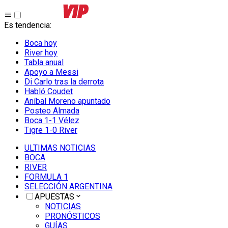
Es tendencia
:
Boca hoy
River hoy
Tabla anual
Apoyo a Messi
Di Carlo tras la derrota
Habló Coudet
Aníbal Moreno apuntado
Posteo Almada
Boca 1-1 Vélez
Tigre 1-0 River
ULTIMAS NOTICIAS
BOCA
RIVER
FORMULA 1
SELECCIÓN ARGENTINA
APUESTAS
NOTICIAS
PRONÓSTICOS
GUÍAS