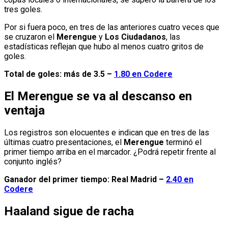
tres goles.
Por si fuera poco, en tres de las anteriores cuatro veces que
se cruzaron el
Merengue
y
Los Ciudadanos
, las
estadísticas reflejan que hubo al menos cuatro gritos de
goles.
Total de goles: más de 3.5 –
1.80 en Codere
El Merengue se va al descanso en
ventaja
Los registros son elocuentes e indican que en tres de las
últimas cuatro presentaciones, el
Merengue
terminó el
primer tiempo arriba en el marcador. ¿Podrá repetir frente al
conjunto inglés?
Ganador del primer tiempo: Real Madrid –
2.40 en
Codere
Haaland sigue de racha