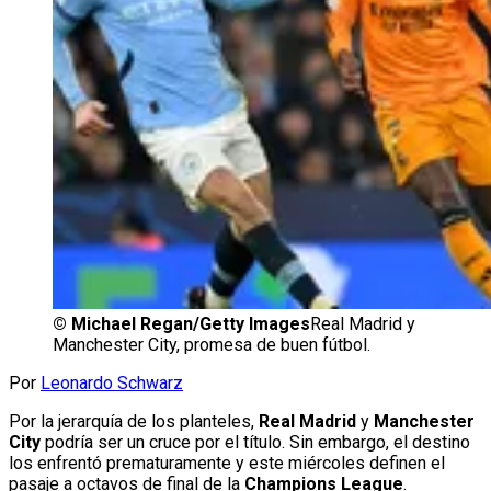
©
Michael Regan/Getty Images
Real Madrid y
Manchester City, promesa de buen fútbol.
Por
Leonardo Schwarz
Por la jerarquía de los planteles,
Real Madrid
y
Manchester
City
podría ser un cruce por el título. Sin embargo, el destino
los enfrentó prematuramente y este miércoles definen el
pasaje a octavos de final de la
Champions League
.