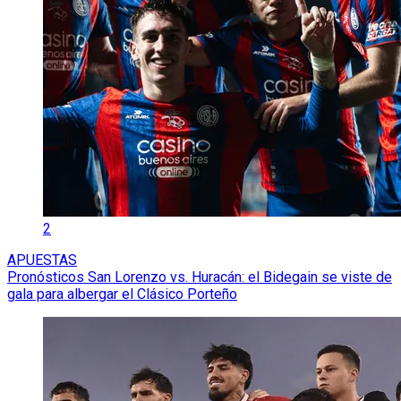
2
APUESTAS
Pronósticos San Lorenzo vs. Huracán: el Bidegain se viste de
gala para albergar el Clásico Porteño