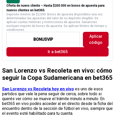
San Lorenzo vs Recoleta en vivo: cómo
seguir la Copa Sudamericana en bet365
San Lorenzo vs Recoleta hoy en vivo
es uno de esos
partidos que vale la pena seguir de cerca, sobre todo si
querés ver cómo se mueve el trámite minuto a minuto. En
bet365 en vivo podés acceder al en directo desde la ficha del
encuentro dentro de la sección de fútbol en vivo, siempre que
el evento esté habilitado para tu cuenta.