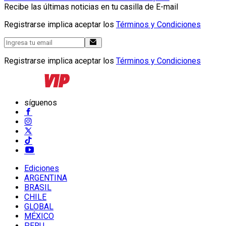
Recibe las últimas noticias en tu casilla de E-mail
Registrarse implica aceptar los
Términos y Condiciones
Registrarse implica aceptar los
Términos y Condiciones
síguenos
Ediciones
ARGENTINA
BRASIL
CHILE
GLOBAL
MÉXICO
PERU