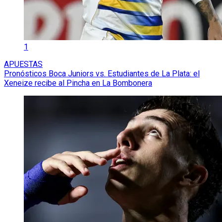
1
APUESTAS
Pronósticos Boca Juniors vs. Estudiantes de La Plata: el
Xeneize recibe al Pincha en La Bombonera