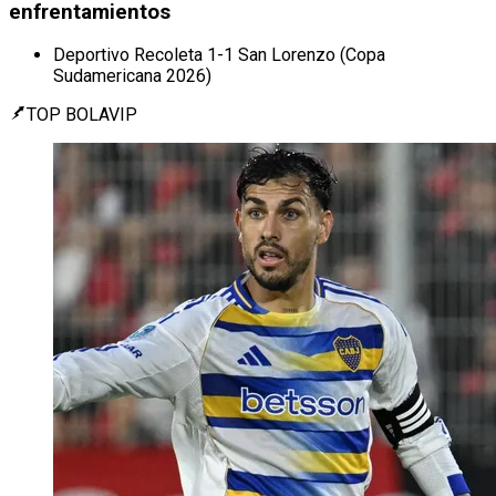
enfrentamientos
Deportivo Recoleta 1-1 San Lorenzo (Copa
Sudamericana 2026)
TOP BOLAVIP