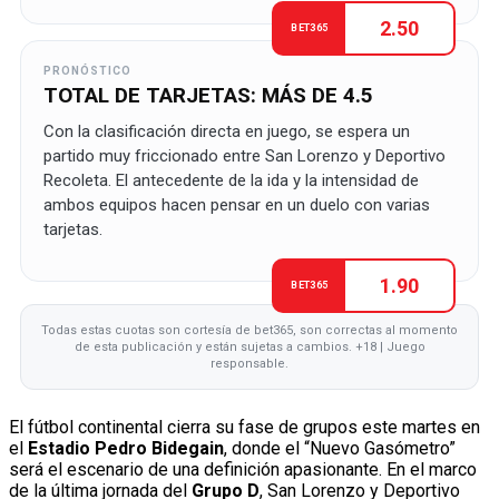
2.50
BET365
PRONÓSTICO
TOTAL DE TARJETAS: MÁS DE 4.5
Con la clasificación directa en juego, se espera un
partido muy friccionado entre San Lorenzo y Deportivo
Recoleta. El antecedente de la ida y la intensidad de
ambos equipos hacen pensar en un duelo con varias
tarjetas.
1.90
BET365
Todas estas cuotas son cortesía de bet365, son correctas al momento
de esta publicación y están sujetas a cambios. +18 | Juego
responsable.
El fútbol continental cierra su fase de grupos este martes en
el
Estadio Pedro Bidegain
, donde el “Nuevo Gasómetro”
será el escenario de una definición apasionante. En el marco
de la última jornada del
Grupo D
, San Lorenzo y Deportivo