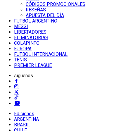
CÓDIGOS PROMOCIONALES
RESEÑAS
APUESTA DEL DÍA
FUTBOL ARGENTINO
MESSI
LIBERTADORES
ELIMINATORIAS
COLAPINTO
EUROPA
FUTBOL INTERNACIONAL
TENIS
PREMIER LEAGUE
síguenos
Ediciones
ARGENTINA
BRASIL
CHILE