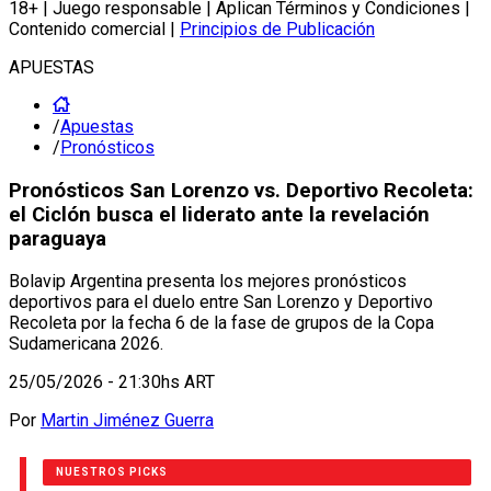
18+ | Juego responsable | Aplican Términos y Condiciones |
Contenido comercial |
Principios de Publicación
APUESTAS
/
Apuestas
/
Pronósticos
Pronósticos San Lorenzo vs. Deportivo Recoleta:
el Ciclón busca el liderato ante la revelación
paraguaya
Bolavip Argentina presenta los mejores pronósticos
deportivos para el duelo entre San Lorenzo y Deportivo
Recoleta por la fecha 6 de la fase de grupos de la Copa
Sudamericana 2026.
25/05/2026 - 21:30hs ART
Por
Martin Jiménez Guerra
NUESTROS PICKS