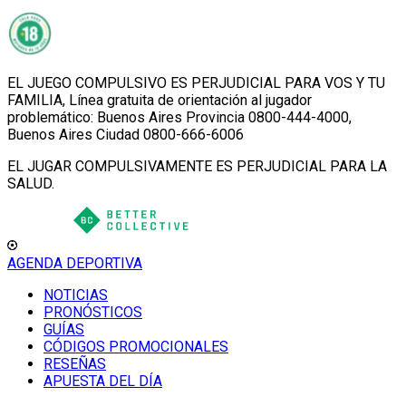
EL JUEGO COMPULSIVO ES PERJUDICIAL PARA VOS Y TU
FAMILIA, Línea gratuita de orientación al jugador
problemático: Buenos Aires Provincia 0800-444-4000,
Buenos Aires Ciudad 0800-666-6006
EL JUGAR COMPULSIVAMENTE ES PERJUDICIAL PARA LA
SALUD.
AGENDA DEPORTIVA
NOTICIAS
PRONÓSTICOS
GUÍAS
CÓDIGOS PROMOCIONALES
RESEÑAS
APUESTA DEL DÍA