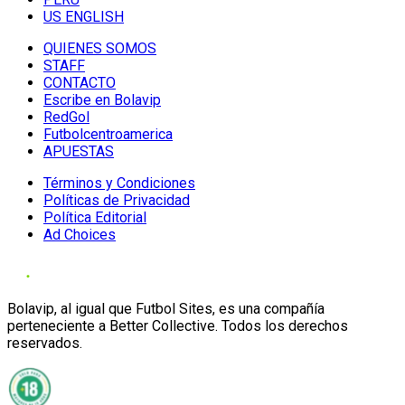
US ENGLISH
QUIENES SOMOS
STAFF
CONTACTO
Escribe en Bolavip
RedGol
Futbolcentroamerica
APUESTAS
Términos y Condiciones
Políticas de Privacidad
Política Editorial
Ad Choices
Bolavip, al igual que Futbol Sites, es una compañía
perteneciente a Better Collective. Todos los derechos
reservados.