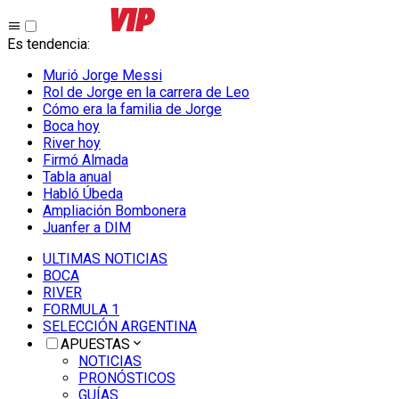
Es tendencia
:
Murió Jorge Messi
Rol de Jorge en la carrera de Leo
Cómo era la familia de Jorge
Boca hoy
River hoy
Firmó Almada
Tabla anual
Habló Úbeda
Ampliación Bombonera
Juanfer a DIM
ULTIMAS NOTICIAS
BOCA
RIVER
FORMULA 1
SELECCIÓN ARGENTINA
APUESTAS
NOTICIAS
PRONÓSTICOS
GUÍAS