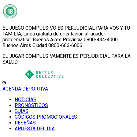
EL JUEGO COMPULSIVO ES PERJUDICIAL PARA VOS Y TU
FAMILIA, Línea gratuita de orientación al jugador
problemático: Buenos Aires Provincia 0800-444-4000,
Buenos Aires Ciudad 0800-666-6006
EL JUGAR COMPULSIVAMENTE ES PERJUDICIAL PARA LA
SALUD.
AGENDA DEPORTIVA
NOTICIAS
PRONÓSTICOS
GUÍAS
CÓDIGOS PROMOCIONALES
RESEÑAS
APUESTA DEL DÍA