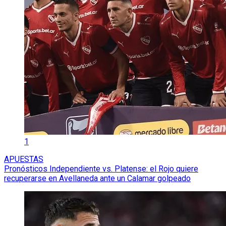
1
APUESTAS
Pronósticos Independiente vs. Platense: el Rojo quiere
recuperarse en Avellaneda ante un Calamar golpeado