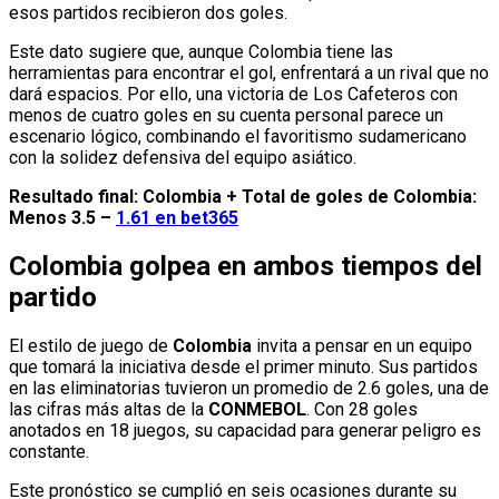
esos partidos recibieron dos goles.
Este dato sugiere que, aunque Colombia tiene las
herramientas para encontrar el gol, enfrentará a un rival que no
dará espacios. Por ello, una victoria de Los Cafeteros con
menos de cuatro goles en su cuenta personal parece un
escenario lógico, combinando el favoritismo sudamericano
con la solidez defensiva del equipo asiático.
Resultado final: Colombia + Total de goles de Colombia:
Menos 3.5 –
1.61
en
bet365
Colombia golpea en ambos tiempos del
partido
El estilo de juego de
Colombia
invita a pensar en un equipo
que tomará la iniciativa desde el primer minuto. Sus partidos
en las eliminatorias tuvieron un promedio de 2.6 goles, una de
las cifras más altas de la
CONMEBOL
. Con 28 goles
anotados en 18 juegos, su capacidad para generar peligro es
constante.
Este pronóstico se cumplió en seis ocasiones durante su