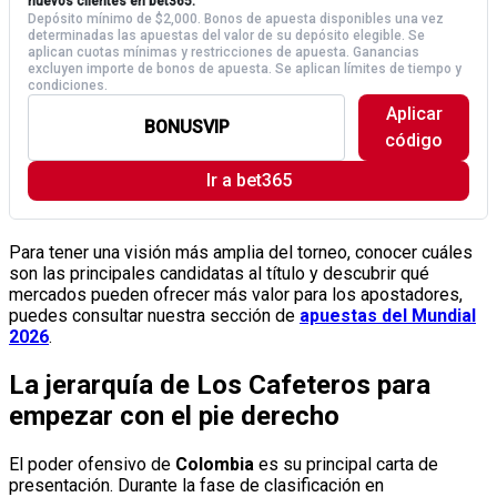
Para tener una visión más amplia del torneo, conocer cuáles
son las principales candidatas al título y descubrir qué
mercados pueden ofrecer más valor para los apostadores,
puedes consultar nuestra sección de
apuestas del Mundial
2026
.
La jerarquía de Los Cafeteros para
empezar con el pie derecho
El poder ofensivo de
Colombia
es su principal carta de
presentación. Durante la fase de clasificación en