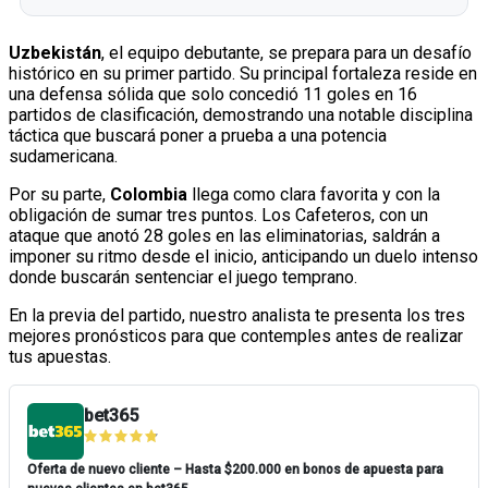
Uzbekistán
, el equipo debutante, se prepara para un desafío
histórico en su primer partido. Su principal fortaleza reside en
una defensa sólida que solo concedió 11 goles en 16
partidos de clasificación, demostrando una notable disciplina
táctica que buscará poner a prueba a una potencia
sudamericana.
Por su parte,
Colombia
llega como clara favorita y con la
obligación de sumar tres puntos. Los Cafeteros, con un
ataque que anotó 28 goles en las eliminatorias, saldrán a
imponer su ritmo desde el inicio, anticipando un duelo intenso
donde buscarán sentenciar el juego temprano.
En la previa del partido, nuestro analista te presenta los tres
mejores pronósticos para que contemples antes de realizar
tus apuestas.