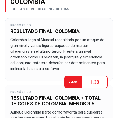
COLOMBIA
CUOTAS OFRECIDAS POR BET365
PRONÓSTICO
RESULTADO FINAL: COLOMBIA
Colombia llega al Mundial respaldada por un ataque de
gran nivel y varias figuras capaces de marcar
diferencias en el último tercio. Frente a un rival
ordenado como Uzbekistán, la jerarquía y experiencia
del conjunto cafetero deberían ser determinantes para
inclinar la balanza a su favor.
1.38
BET365
PRONÓSTICO
RESULTADO FINAL: COLOMBIA + TOTAL
DE GOLES DE COLOMBIA: MENOS 3.5
Aunque Colombia parte como favorita para quedarse