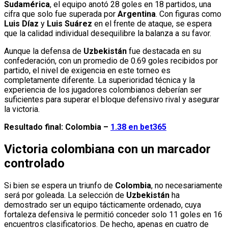
Sudamérica
, el equipo anotó 28 goles en 18 partidos, una
cifra que solo fue superada por
Argentina
. Con figuras como
Luis Díaz
y
Luis Suárez
en el frente de ataque, se espera
que la calidad individual desequilibre la balanza a su favor.
Aunque la defensa de
Uzbekistán
fue destacada en su
confederación, con un promedio de 0.69 goles recibidos por
partido, el nivel de exigencia en este torneo es
completamente diferente. La superioridad técnica y la
experiencia de los jugadores colombianos deberían ser
suficientes para superar el bloque defensivo rival y asegurar
la victoria.
Resultado final: Colombia –
1.38
en
bet365
Victoria colombiana con un marcador
controlado
Si bien se espera un triunfo de
Colombia
, no necesariamente
será por goleada. La selección de
Uzbekistán
ha
demostrado ser un equipo tácticamente ordenado, cuya
fortaleza defensiva le permitió conceder solo 11 goles en 16
encuentros clasificatorios. De hecho, apenas en cuatro de