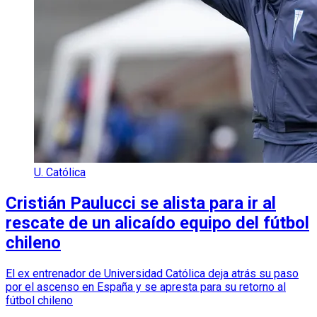
U. Católica
Cristián Paulucci se alista para ir al
rescate de un alicaído equipo del fútbol
chileno
El ex entrenador de Universidad Católica deja atrás su paso
por el ascenso en España y se apresta para su retorno al
fútbol chileno