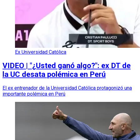
Ex Universidad Católica
VIDEO | "¿Usted ganó algo?": ex DT de
la UC desata polémica en Perú
El ex entrenador de la Universidad Católica protagonizó una
importante polémica en Perú