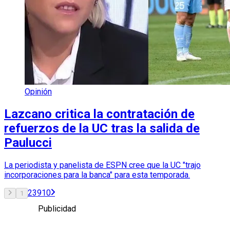
Opinión
Lazcano critica la contratación de
refuerzos de la UC tras la salida de
Paulucci
La periodista y panelista de ESPN cree que la UC "trajo
incorporaciones para la banca" para esta temporada.
2
3
9
10
1
Publicidad