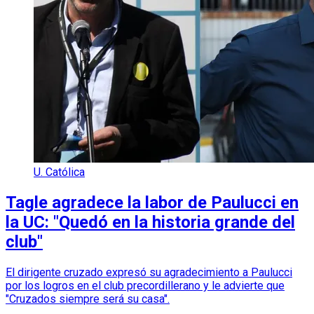
U. Católica
Tagle agradece la labor de Paulucci en
la UC: "Quedó en la historia grande del
club"
El dirigente cruzado expresó su agradecimiento a Paulucci
por los logros en el club precordillerano y le advierte que
"Cruzados siempre será su casa".