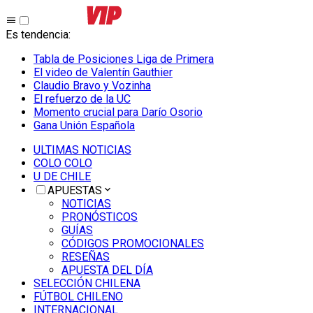
Es tendencia
:
Tabla de Posiciones Liga de Primera
El video de Valentín Gauthier
Claudio Bravo y Vozinha
El refuerzo de la UC
Momento crucial para Darío Osorio
Gana Unión Española
ULTIMAS NOTICIAS
COLO COLO
U DE CHILE
APUESTAS
NOTICIAS
PRONÓSTICOS
GUÍAS
CÓDIGOS PROMOCIONALES
RESEÑAS
APUESTA DEL DÍA
SELECCIÓN CHILENA
FÚTBOL CHILENO
INTERNACIONAL